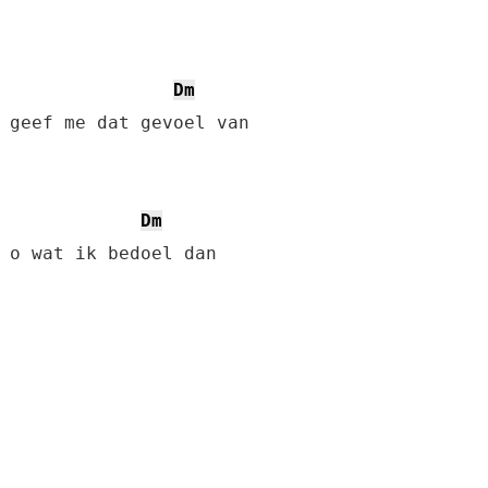
Dm
Dm