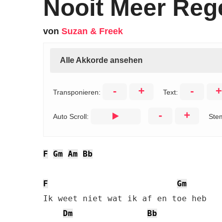
Nooit Meer Reg
von
Suzan & Freek
Alle Akkorde ansehen
-
+
-
+
Transponieren:
Text:
-
+
Auto Scroll:
Ste
F
Gm
Am
Bb
F
Gm
Ik weet niet wat ik af en toe heb

Dm
Bb