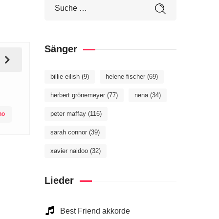
Sänger
billie eilish
(9)
helene fischer
(69)
herbert grönemeyer
(77)
nena
(34)
peter maffay
(116)
no
sarah connor
(39)
xavier naidoo
(32)
Lieder
Best Friend akkorde