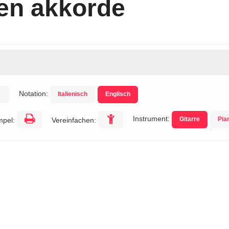
en akkorde
Notation:
Italienisch
Englisch
Instrument:
Gitarre
Pia
mpel:
Vereinfachen: