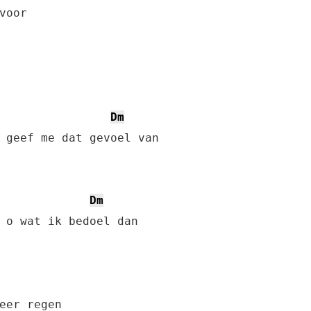
Dm
Dm
eer regen
