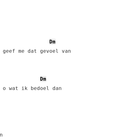
Dm
Dm

