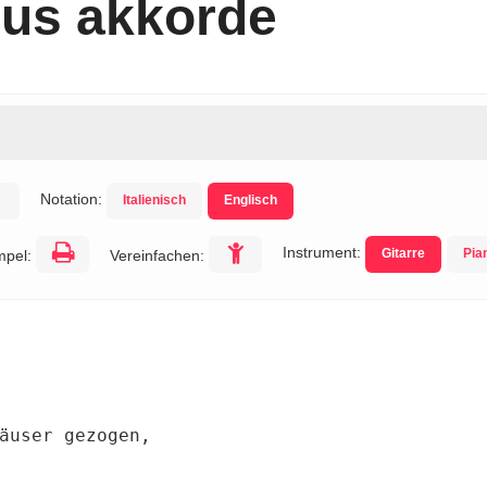
Aus akkorde
Notation:
Italienisch
Englisch
Instrument:
Gitarre
Pia
mpel:
Vereinfachen: