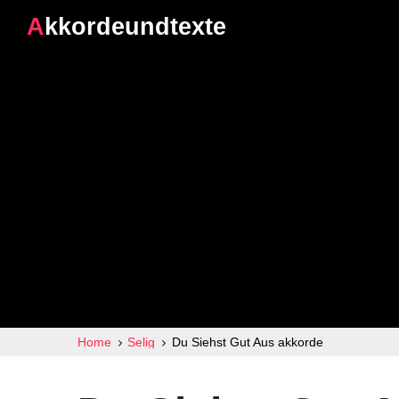
Akkordeundtexte
Home
Selig
Du Siehst Gut Aus akkorde