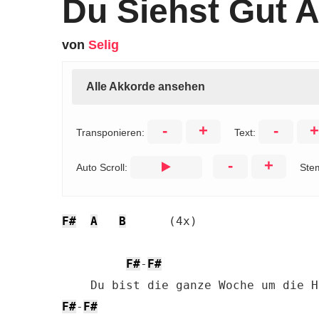
Du Siehst Gut 
von
Selig
Alle Akkorde ansehen
-
+
-
+
Transponieren:
Text:
-
+
Auto Scroll:
Ste
F#
A
B
      (4x)

F#
-
F#
F#
-
F#