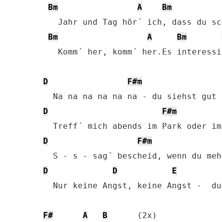
Bm
A
Bm
   Jahr und Tag hör´ ich, dass du sc
Bm
A
Bm
   Komm´ her, komm´ her.Es interessi
D
F#m
D
F#m
D
F#m
D
D
E
  Nur keine Angst, keine Angst -  du
F#
A
B
      (2x)
