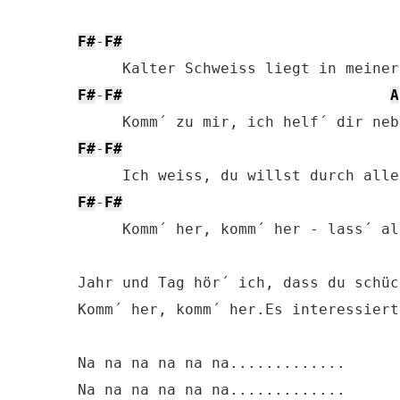
F#
-
F#
F#
-
F#
A
F#
-
F#
F#
-
F#
     Komm´ her, komm´ her - lass´ al
Jahr und Tag hör´ ich, dass du schüc
Komm´ her, komm´ her.Es interessiert
Na na na na na na.............

Na na na na na na.............