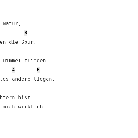
B
A
B
les andere liegen.

htern bist.

 mich wirklich
