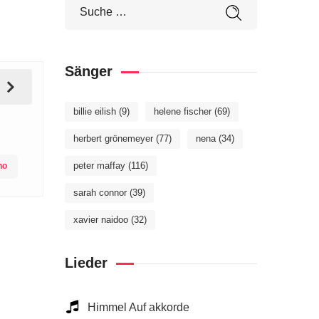
Sänger
billie eilish
(9)
helene fischer
(69)
herbert grönemeyer
(77)
nena
(34)
peter maffay
(116)
no
sarah connor
(39)
xavier naidoo
(32)
Lieder
Himmel Auf akkorde