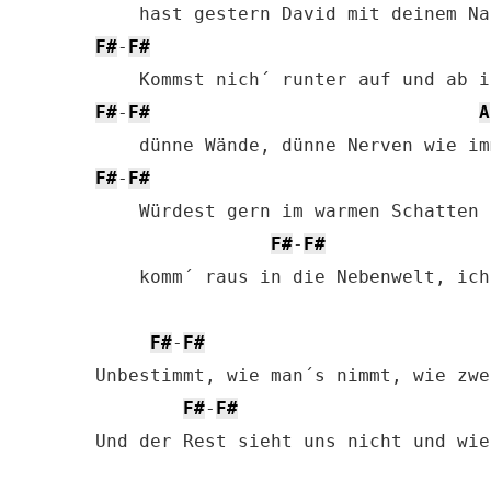
F#
-
F#
F#
-
F#
A
F#
-
F#
    Würdest gern im warmen Schatten 
F#
-
F#
    komm´ raus in die Nebenwelt, ich
F#
-
F#
Unbestimmt, wie man´s nimmt, wie zwe
F#
-
F#
Und der Rest sieht uns nicht und wie