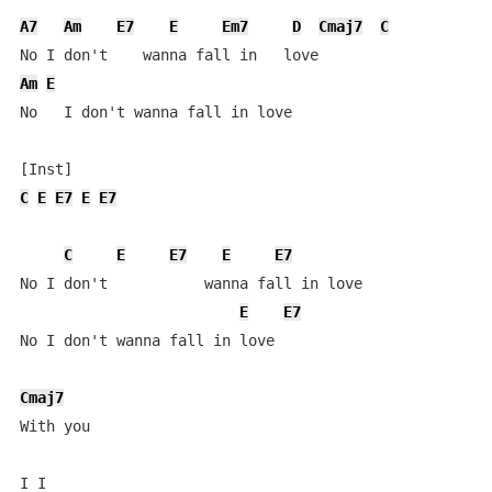
A7
Am
E7
E
Em7
D
Cmaj7
C
Am
E
No   I don't wanna fall in love

C
E
E7
E
E7
C
E
E7
E
E7
No I don't           wanna fall in love

E
E7
No I don't wanna fall in love

Cmaj7
With you

I I
