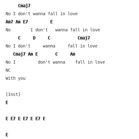
Cmaj7
Am7
Am
E7
E
No        I don't   wanna fall in love

C
D
C
Cmaj7
No I don't     wanna     fall in love

Cmaj7
Am
E
C
Am
No I         don't wanna    fall in love

NC

With you

E
E
E7
E
E7
E
E7
E
E