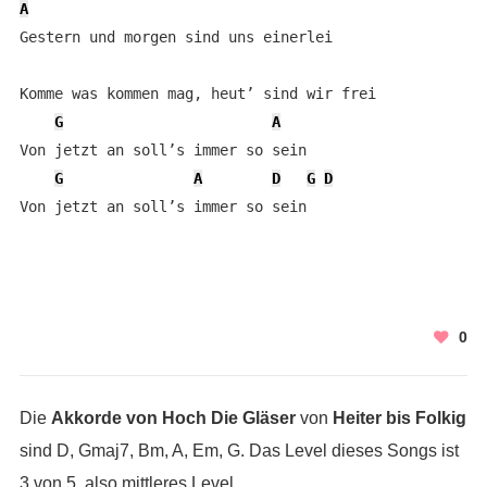
A
Gestern und morgen sind uns einerlei

Komme was kommen mag, heut’ sind wir frei

G
A
Von jetzt an soll’s immer so sein

G
A
D
G
D
Von jetzt an soll’s immer so sein
0
Die
Akkorde von Hoch Die Gläser
von
Heiter bis Folkig
sind D, Gmaj7, Bm, A, Em, G. Das Level dieses Songs ist
3 von 5, also mittleres Level.