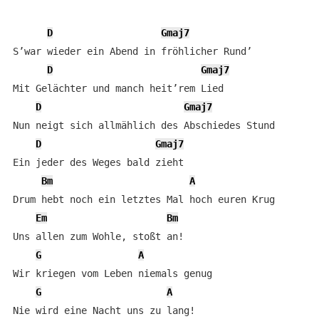
D
Gmaj7
S’war wieder ein Abend in fröhlicher Rund’

D
Gmaj7
Mit Gelächter und manch heit’rem Lied

D
Gmaj7
Nun neigt sich allmählich des Abschiedes Stund

D
Gmaj7
Ein jeder des Weges bald zieht

Bm
A
Drum hebt noch ein letztes Mal hoch euren Krug

Em
Bm
Uns allen zum Wohle, stoßt an!

G
A
Wir kriegen vom Leben niemals genug

G
A
Nie wird eine Nacht uns zu lang!
