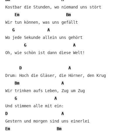
Kostbar die Stunden, wo niemand uns stört

Em
Bm
Wir tun können, was uns gefällt

G
A
Wo jede Sekunde allein uns gehört

G
A
Oh, wie schön ist dann diese Welt!

D
A
Drum: Hoch die Gläser, die Hörner, den Krug

Bm
A
Wir trinken aufs Leben, Zug um Zug

G
A
D
A
Em
Bm