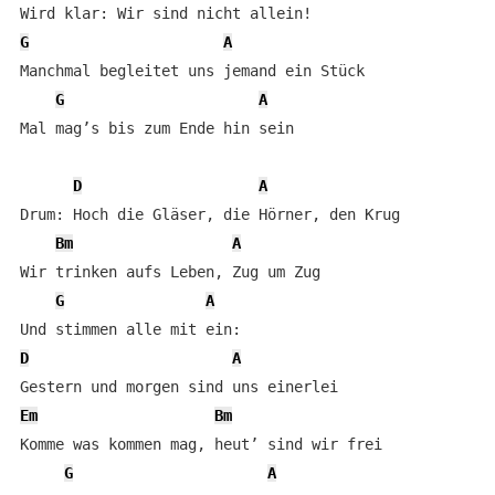
G
A
Manchmal begleitet uns jemand ein Stück

G
A
Mal mag’s bis zum Ende hin sein

D
A
Drum: Hoch die Gläser, die Hörner, den Krug

Bm
A
Wir trinken aufs Leben, Zug um Zug

G
A
D
A
Em
Bm
Komme was kommen mag, heut’ sind wir frei

G
A