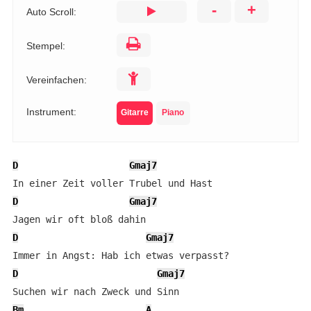
-
+
Auto Scroll:
Stempel:
Vereinfachen:
Instrument:
Gitarre
Piano
D
Gmaj7
D
Gmaj7
D
Gmaj7
D
Gmaj7
Bm
A