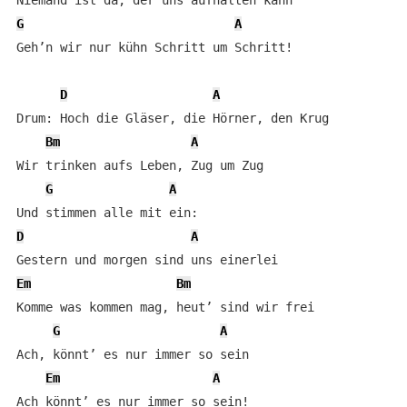
G
A
Geh’n wir nur kühn Schritt um Schritt!

D
A
Drum: Hoch die Gläser, die Hörner, den Krug

Bm
A
Wir trinken aufs Leben, Zug um Zug

G
A
D
A
Em
Bm
Komme was kommen mag, heut’ sind wir frei

G
A
Ach, könnt’ es nur immer so sein

Em
A
Ach könnt’ es nur immer so sein!
