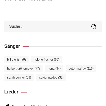
Sänger
billie eilish
(9)
helene fischer
(69)
herbert grönemeyer
(77)
nena
(34)
peter maffay
(116)
sarah connor
(39)
xavier naidoo
(32)
Lieder