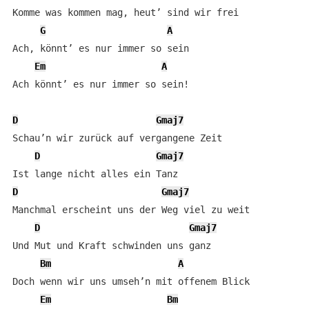
Komme was kommen mag, heut’ sind wir frei

G
A
Ach, könnt’ es nur immer so sein

Em
A
Ach könnt’ es nur immer so sein!

D
Gmaj7
Schau’n wir zurück auf vergangene Zeit

D
Gmaj7
D
Gmaj7
Manchmal erscheint uns der Weg viel zu weit

D
Gmaj7
Und Mut und Kraft schwinden uns ganz

Bm
A
Doch wenn wir uns umseh’n mit offenem Blick

Em
Bm