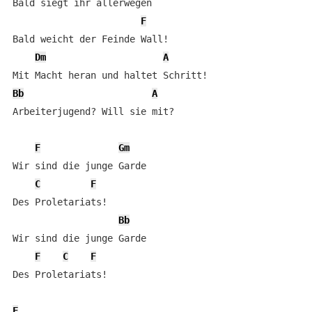
Bald siegt ihr allerwegen

F
Bald weicht der Feinde Wall!

Dm
A
Bb
A
Arbeiterjugend? Will sie mit?

F
Gm
Wir sind die junge Garde

C
F
Des Proletariats!

Bb
Wir sind die junge Garde

F
C
F
Des Proletariats!

F