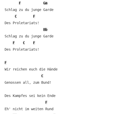
F
Gm
Schlag zu du junge Garde

C
F
Des Proletariats!

Bb
Schlag zu du junge Garde

F
C
F
Des Proletariats!

F
Wir reichen euch die Hände

C
Genossen all, zum Bund!

Des Kampfes sei kein Ende

F
Eh' nicht im weiten Rund
