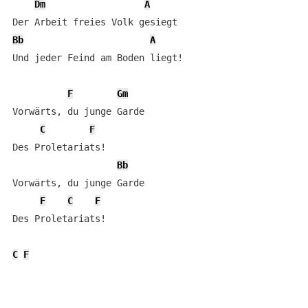
Dm
A
Bb
A
Und jeder Feind am Boden liegt!

F
Gm
Vorwärts, du junge Garde

C
F
Des Proletariats!

Bb
Vorwärts, du junge Garde

F
C
F
Des Proletariats!

C
F