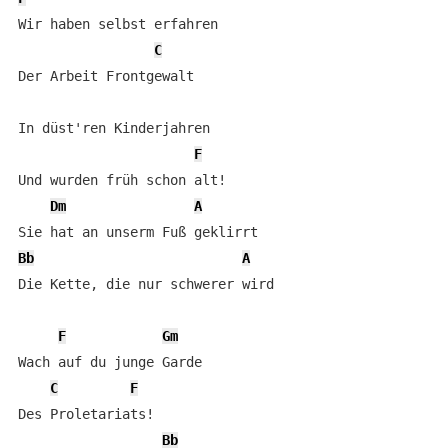
Wir haben selbst erfahren

C
Der Arbeit Frontgewalt

In düst'ren Kinderjahren

F
Und wurden früh schon alt!

Dm
A
Bb
A
Die Kette, die nur schwerer wird

F
Gm
Wach auf du junge Garde

C
F
Des Proletariats!

Bb