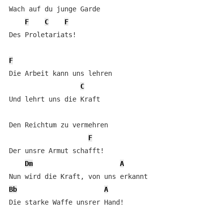
Wach auf du junge Garde

F
C
F
Des Proletariats!

F
Die Arbeit kann uns lehren

C
Und lehrt uns die Kraft

Den Reichtum zu vermehren

F
Der unsre Armut schafft!

Dm
A
Bb
A
Die starke Waffe unsrer Hand!
