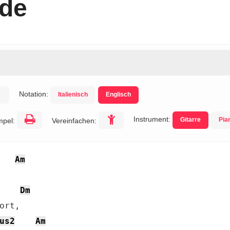
rde
Notation:
Italienisch
Englisch
Instrument:
Gitarre
Pia
mpel:
Vereinfachen:
Am


Dm
rt,

us2
Am