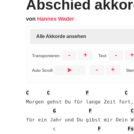
Abschied akko
von
Hannes Wader
Alle Akkorde ansehen
-
+
-
+
Transponieren:
Text:
-
+
Auto Scroll:
Ste
C
C
F
C
Morgen gehst Du für lange Zeit fort, 
G
F
C
für ein Jahr und Du gibst mir Dein Wo
         c              
F
Fs