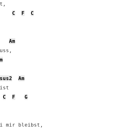
, 

C
F
C
Am
uss, 

m
sus2
Am
st 

C
F
G
i mir bleibst, 
