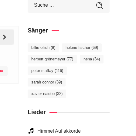
Sänger
billie eilish
(9)
helene fischer
(69)
herbert grönemeyer
(77)
nena
(34)
peter maffay
(116)
no
sarah connor
(39)
xavier naidoo
(32)
Lieder
Himmel Auf akkorde