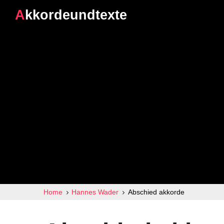
Akkordeundtexte
Home
Hannes Wader
Abschied akkorde