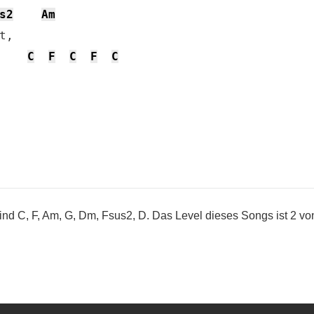
s2
Am
, 

C
F
C
F
C
ind C, F, Am, G, Dm, Fsus2, D. Das Level dieses Songs ist 2 von