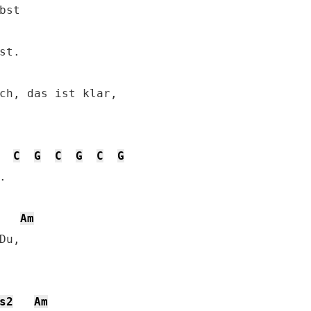
st

t.

ch, das ist klar, 

C
G
C
G
C
G


Am
u, 

s2
Am