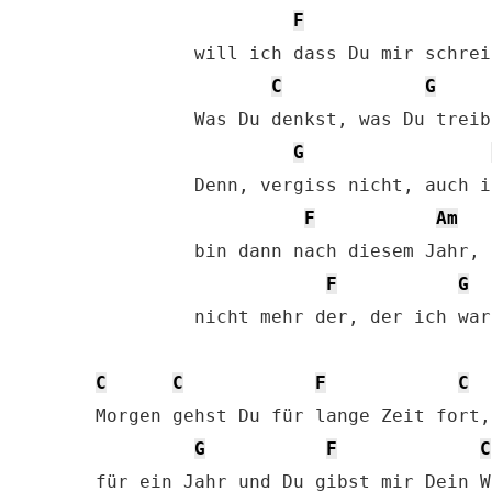
F
         will ich dass Du mir schreib
C
G
         Was Du denkst, was Du treibs
G
         Denn, vergiss nicht, auch i
F
Am
         bin dann nach diesem Jahr,

F
G
         nicht mehr der, der ich war.
C
C
F
C
Morgen gehst Du für lange Zeit fort, 
G
F
C
für ein Jahr und Du gibst mir Dein Wo