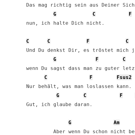
Das mag richtig sein aus Deiner Sicht
G
C
F
nun, ich halte Dich nicht.

C
C
F
C
Und Du denkst Dir, es tröstet mich j
G
F
C
wenn Du sagst dass man zu guter letzt
C
F
Fsus2
Nur behält, was man loslassen kann.

G
C
F
Gut, ich glaube daran.

G
Am
         Aber wenn Du schon nicht be