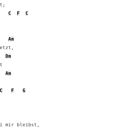
; 

C
F
C
Am
etzt, 

Dm


Am
C
F
G
i mir bleibst, 
