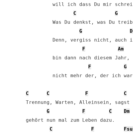
         will ich dass Du mir schreib
C
G
         Was Du denkst, was Du treibs
G
D
         Denn, vergiss nicht, auch i
F
Am
         bin dann nach diesem Jahr,

F
G
         nicht mehr der, der ich war.
C
C
F
C
Trennung, Warten, Alleinsein, sagst D
G
F
C
Dm
gehört nun mal zum Leben dazu.

C
F
Fsu