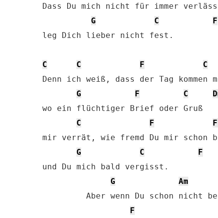
Dass Du mich nicht für immer verlässt
G
C
F
leg Dich lieber nicht fest.

C
C
F
C
Denn ich weiß, dass der Tag kommen m
G
F
C
D
wo ein flüchtiger Brief oder Gruß

C
F
F
mir verrät, wie fremd Du mir schon bi
G
C
F
und Du mich bald vergisst.

G
Am
         Aber wenn Du schon nicht be
F