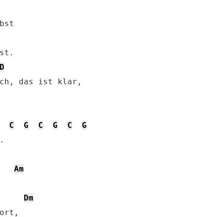
st

t.

D
ch, das ist klar, 

C
G
C
G
C
G


Am


Dm
rt,
