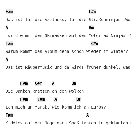
F#m
C#m
A
Bm
F#m
C#m
A
Das ist Räubermusik und da wirds früher dunkel, was ne
F#m
C#m
A
Bm
Die Banken kratzen an den Wolken

F#m
C#m
A
Bm
F#m
A
Kiddies auf der Jagd nach Spaß fahren im geklauten Gol