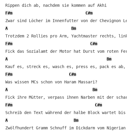
F#m
C#m
A
Bm
F#m
C#m
A
Bm
F#m
C#m
A
Bm
F#m
C#m
A
Bm
Zwölfhundert Gramm Schnuff im Dickdarm vom Nigerian
