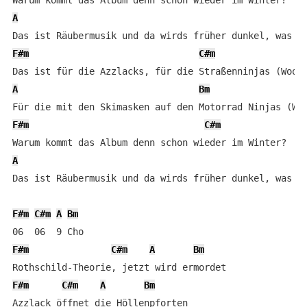
A
F#m
C#m
A
Bm
F#m
C#m
A
Das ist Räubermusik und da wirds früher dunkel, was ne
F#m
C#m
A
Bm
F#m
C#m
A
Bm
F#m
C#m
A
Bm
Azzlack öffnet die Höllenpforten
