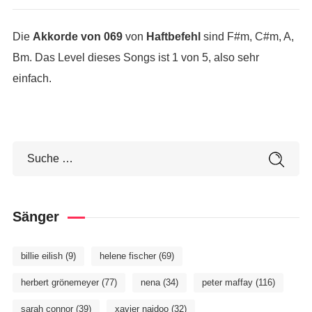
Die
Akkorde von 069
von
Haftbefehl
sind F#m, C#m, A,
Bm. Das Level dieses Songs ist 1 von 5, also sehr
einfach.
Sänger
billie eilish
(9)
helene fischer
(69)
herbert grönemeyer
(77)
nena
(34)
peter maffay
(116)
sarah connor
(39)
xavier naidoo
(32)