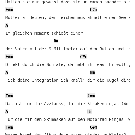
F#m
C#m
A
Im gleichen Moment schießt einer

Bm
F#m
C#m
A
Bm
Fick deine Integration ich knall' dir die Kugel direkt
F#m
C#m
A
Bm
F#m
C#m