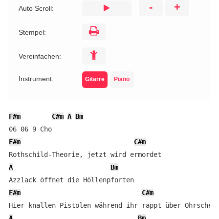
-
+
Auto Scroll:
Stempel:
Vereinfachen:
Instrument:
Gitarre
Piano
F#m
C#m
A
Bm
F#m
C#m
A
Bm
F#m
C#m
A
Bm