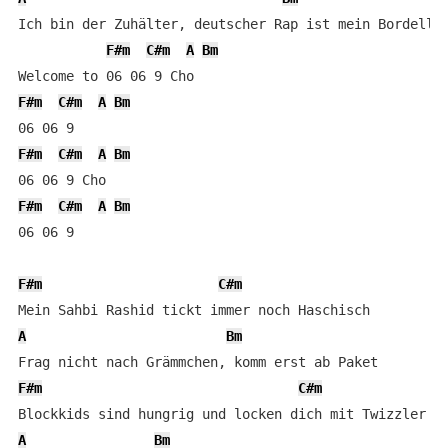
Ich bin der Zuhälter, deutscher Rap ist mein Bordell

F#m
C#m
A
Bm
F#m
C#m
A
Bm
F#m
C#m
A
Bm
F#m
C#m
A
Bm
06 06 9

F#m
C#m
A
Bm
F#m
C#m
A
Bm