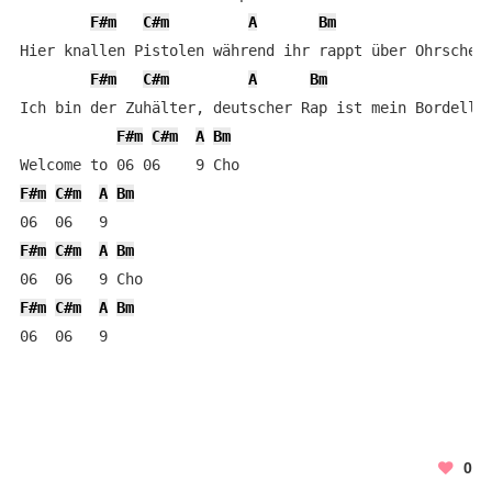
F#m
C#m
A
Bm
Hier knallen Pistolen während ihr rappt über Ohrschell
F#m
C#m
A
Bm
Ich bin der Zuhälter, deutscher Rap ist mein Bordell

F#m
C#m
A
Bm
F#m
C#m
A
Bm
F#m
C#m
A
Bm
F#m
C#m
A
Bm
06  06   9
0