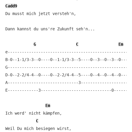
Cadd9
Du musst mich jetzt versteh'n,

Dann kannst du uns're Zukunft seh'n...

G
C
Em
e-----------------------------------------------------
B-0--1-1/3-3--0----0--1-1/3-3--5----0--3--0--3--0-----
G-----------------------------------------------------
D-0--2-2/4-4--0----0--2-2/4-4--5----0--4--0--4--0---4/
A------------------------------3----------------------
E-------------3------------------------------0--------
Em
Ich werd' nicht kämpfen,

C
Weil Du mich besiegen wirst,
