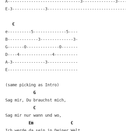
A-------------------------------3--------------3------
E-3--------------3------------------------------------
C
e----------5--------------5----

B-------------3--------------3-

G-------0--------------0-------

D----4--------------4----------

A-3--------------3-------------

E------------------------------

(same picking as Intro)

G
Sag mir, Du brauchst mich,

C
Sag mir nur wann und wo,

Em
C
Ich werde da sein in Deiner Welt,
