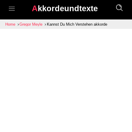
Akkordeundtexte
Home
Gregor Meyle
Kannst Du Mich Verstehen akkorde