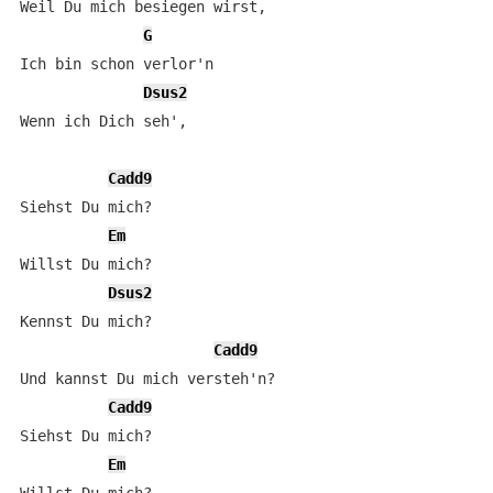
Weil Du mich besiegen wirst,

G
Ich bin schon verlor'n

Dsus2
Wenn ich Dich seh',

Cadd9
Siehst Du mich?

Em
Willst Du mich?

Dsus2
Kennst Du mich?

Cadd9
Und kannst Du mich versteh'n?

Cadd9
Siehst Du mich?

Em