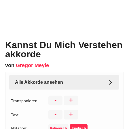
Kannst Du Mich Verstehen
akkorde
von
Gregor Meyle
Alle Akkorde ansehen
-
+
Transponieren:
-
+
Text:
Notation:
Italienisch
Englisch