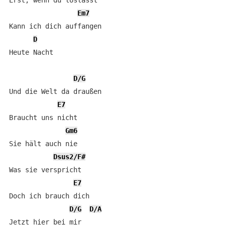
Erst, wenn du loslässt

Em7
Kann ich dich auffangen

D
Heute Nacht

D/G
Und die Welt da draußen

E7
Braucht uns nicht

Gm6
Sie hält auch nie

Dsus2/F#
Was sie verspricht

E7
Doch ich brauch dich

D/G
D/A
Jetzt hier bei mir
