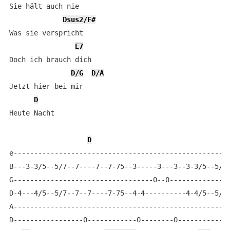
Sie hält auch nie

Dsus2/F#
Was sie verspricht

E7
Doch ich brauch dich

D/G
D/A
Jetzt hier bei mir

D
Heute Nacht

D
e-----------------------------------------------------
B---3-3/5--5/7--7----7--7-75--3-----3---3--3-3/5--5/7-
G----------------------------------0--0---------------
D-4---4/5--5/7--7--7----7-75--4-4----------4-4/5--5/7-
A-----------------------------------------------------
D-----------------0------------0--------0-------------