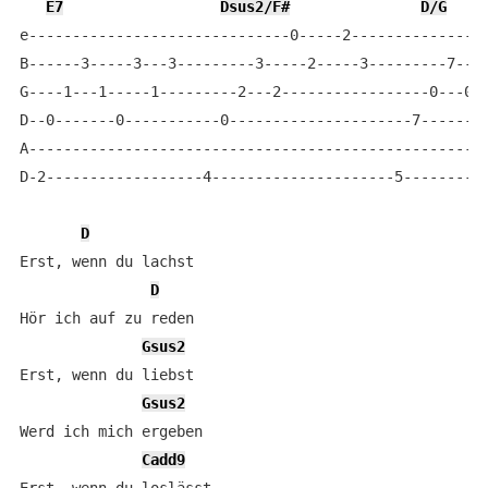
E7
Dsus2/F#
D/G
e------------------------------0-----2----------------
B------3-----3---3---------3-----2-----3---------7----
G----1---1-----1---------2---2-----------------0---0--
D--0-------0-----------0---------------------7-------7
A-----------------------------------------------------
D-2------------------4---------------------5----------
D
Erst, wenn du lachst

D
Hör ich auf zu reden

Gsus2
Erst, wenn du liebst

Gsus2
Werd ich mich ergeben

Cadd9