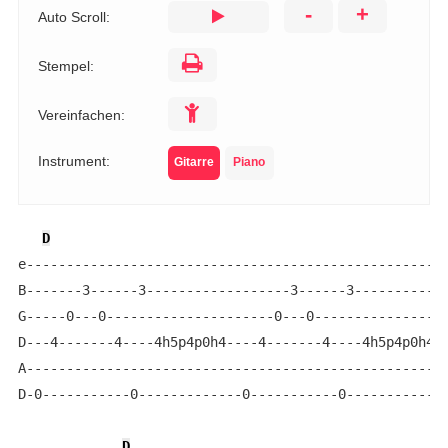
-
+
Auto Scroll:
Stempel:
Vereinfachen:
Instrument:
Gitarre
Piano
D
e-----------------------------------------------------
B-------3------3------------------3------3------------
G-----0---0---------------------0---0-----------------
D---4-------4----4h5p4p0h4----4-------4----4h5p4p0h4--
A-----------------------------------------------------
D-0-----------0-------------0-----------0-------------
D