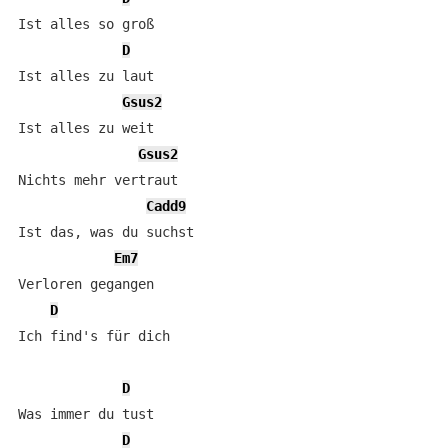
Ist alles so groß

D
Ist alles zu laut

Gsus2
Ist alles zu weit

Gsus2
Nichts mehr vertraut

Cadd9
Ist das, was du suchst

Em7
Verloren gegangen

D
Ich find's für dich

D
Was immer du tust

D