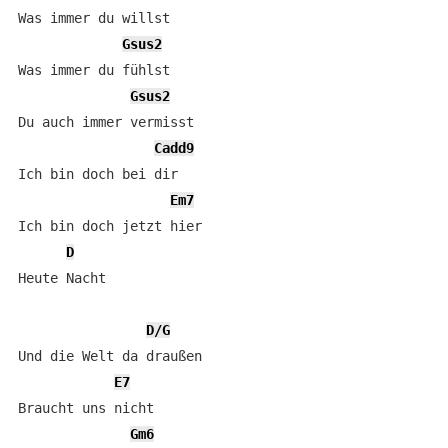
Was immer du willst

Gsus2
Was immer du fühlst

Gsus2
Du auch immer vermisst

Cadd9
Ich bin doch bei dir

Em7
Ich bin doch jetzt hier

D
Heute Nacht

D/G
Und die Welt da draußen

E7
Braucht uns nicht

Gm6