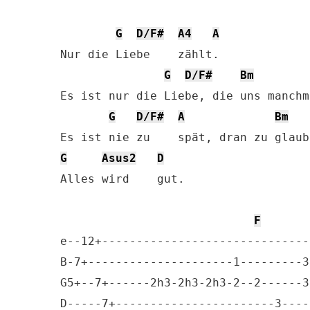
G
D/F#
A4
A
Nur die Liebe    zählt.

G
D/F#
Bm
Es ist nur die Liebe, die uns manchm
G
D/F#
A
Bm
G
Asus2
D
Alles wird    gut.

F
e--12+------------------------------
B-7+---------------------1---------3
G5+--7+------2h3-2h3-2h3-2--2------3
D-----7+-----------------------3----