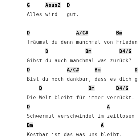
G
Asus2
D
Alles wird   gut.

D
A/C#
Bm
Träumst du denn manchmal von Frieden
D
Bm
D4/G
D
A/C#
Bm
D
Bist du noch dankbar, dass es dich gi
D
Bm
D4/G
D
A
Bm
A
Kostbar ist das was uns bleibt.
