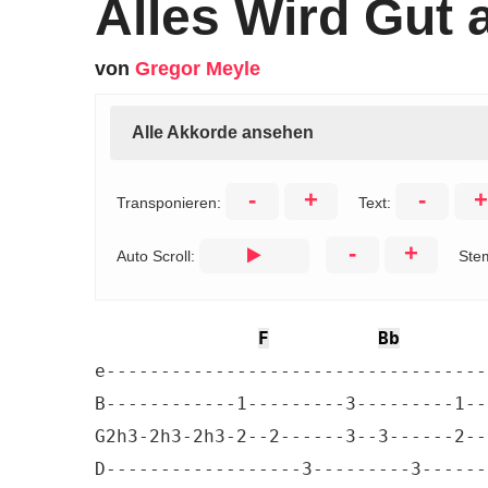
Alles Wird Gut 
von
Gregor Meyle
Alle Akkorde ansehen
-
+
-
+
Transponieren:
Text:
-
+
Auto Scroll:
Ste
F
Bb
e-----------------------------------
B------------1---------3---------1--
G2h3-2h3-2h3-2--2------3--3------2--
D------------------3---------3------