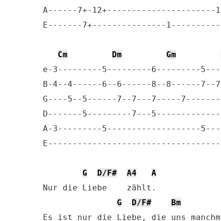
A------7+-12+----------------------1
E-------7+---------------1----------
Cm
Dm
Gm
e-3---------5---------6---------5---
B-4--4------6--6------8--8------7--7
G----5--5------7--7---7-----7-------
D-------5---------7---5-------------
A-3---------5-------------------5---
E-----------------------------------
G
D/F#
A4
A
Nur die Liebe    zählt.

G
D/F#
Bm
Es ist nur die Liebe, die uns manchm