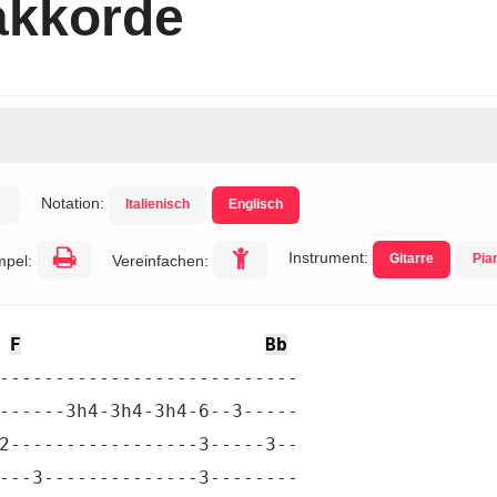
akkorde
Notation:
Italienisch
Englisch
Instrument:
Gitarre
Pia
mpel:
Vereinfachen:
F
Bb
---------------------------

------3h4-3h4-3h4-6--3-----

2-----------------3-----3--

---3--------------3--------
