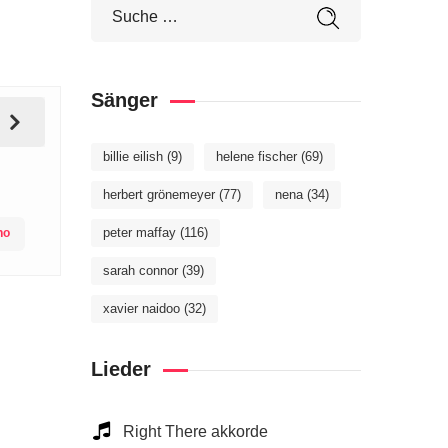
Sänger
billie eilish
(9)
helene fischer
(69)
herbert grönemeyer
(77)
nena
(34)
peter maffay
(116)
no
sarah connor
(39)
xavier naidoo
(32)
Lieder
Right There akkorde