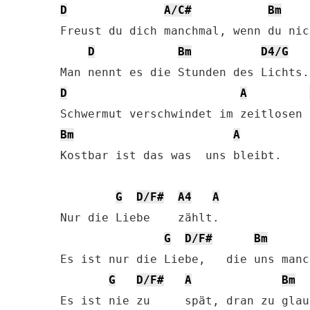
D
A/C#
Bm
Freust du dich manchmal, wenn du nic
D
Bm
D4/G
D
A
Bm
A
Kostbar ist das was  uns bleibt.

G
D/F#
A4
A
Nur die Liebe    zählt.

G
D/F#
Bm
Es ist nur die Liebe,   die uns manc
G
D/F#
A
Bm