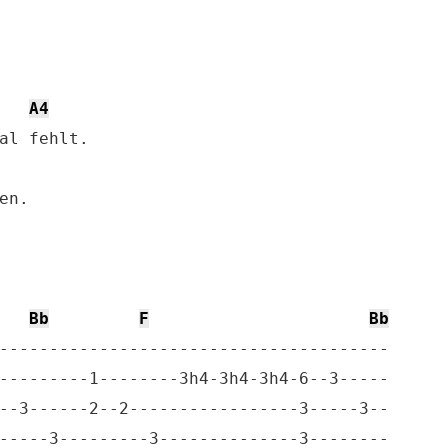
A4
al fehlt.

Bb
F
Bb
---------------------------------------

---------1--------3h4-3h4-3h4-6--3-----

--3------2--2-----------------3-----3--

-----3---------3--------------3--------
