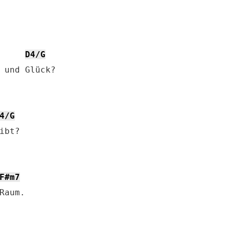
D4/G
 und Glück?

4/G
bt?

F#m7