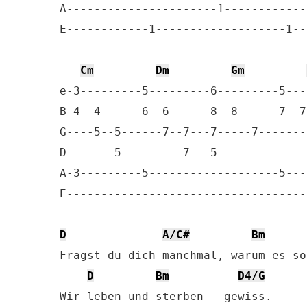
A----------------------1------------
E------------1-------------------1--
Cm
Dm
Gm
e-3---------5---------6---------5---
B-4--4------6--6------8--8------7--7
G----5--5------7--7---7-----7-------
D-------5---------7---5-------------
A-3---------5-------------------5---
E-----------------------------------
D
A/C#
Bm
Fragst du dich manchmal, warum es so
D
Bm
D4/G