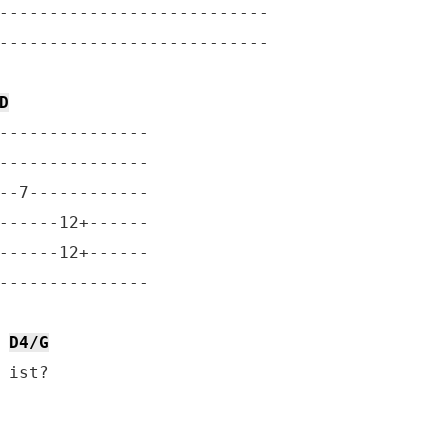
---------------------------

---------------------------

D
---------------

---------------

--7------------

------12+------

------12+------

---------------

D4/G
 ist?
