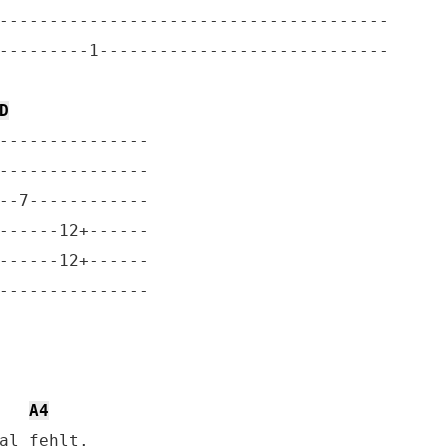
---------------------------------------

---------1-----------------------------

D
---------------

---------------

--7------------

------12+------

------12+------

---------------

A4
al fehlt.
