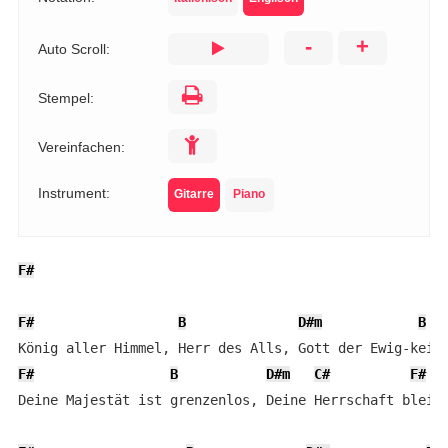
-
+
Auto Scroll:
Stempel:
Vereinfachen:
Instrument:
Gitarre
Piano
F#
F#
B
D#m
B
F#
B
D#m
C#
F#
Deine Majestät ist grenzenlos, Deine Herrschaft bleibt