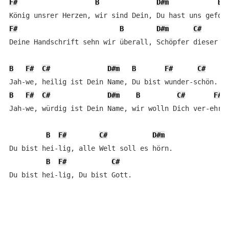
F#
B
D#m
B
F#
B
D#m
C#
Deine Handschrift sehn wir überall, Schöpfer dieser We
B
F#
C#
D#m
B
F#
C#
B
F#
C#
D#m
B
C#
F#
Jah-we, würdig ist Dein Name, wir wolln Dich ver-ehrn.
B
F#
C#
D#m
Du bist hei-lig, alle Welt soll es hörn.

B
F#
C#
Du bist hei-lig, Du bist Gott.