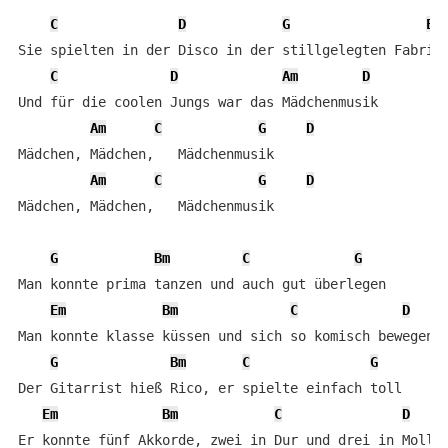
C
D
G
Em
Sie spielten in der Disco in der stillgelegten Fabrik

C
D
Am
D
Und für die coolen Jungs war das Mädchenmusik

Am
C
G
D
Mädchen, Mädchen,   Mädchenmusik

Am
C
G
D
Mädchen, Mädchen,   Mädchenmusik

G
Bm
C
G
Man konnte prima tanzen und auch gut überlegen

Em
Bm
C
D
Man konnte klasse küssen und sich so komisch bewegen

G
Bm
C
G
Der Gitarrist hieß Rico, er spielte einfach toll

Em
Bm
C
D
Er konnte fünf Akkorde, zwei in Dur und drei in Moll
