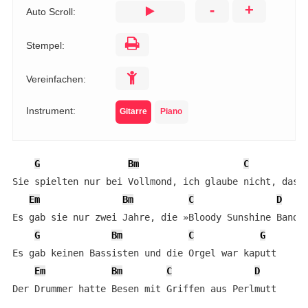
-
+
Auto Scroll:
Stempel:
Vereinfachen:
Instrument:
Gitarre
Piano
G
Bm
C
Sie spielten nur bei Vollmond, ich glaube nicht, dass 
Em
Bm
C
D
Es gab sie nur zwei Jahre, die »Bloody Sunshine Band«

G
Bm
C
G
Es gab keinen Bassisten und die Orgel war kaputt

Em
Bm
C
D
Der Drummer hatte Besen mit Griffen aus Perlmutt
