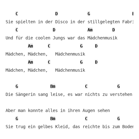
C
D
G
Em
Sie spielten in der Disco in der stillgelegten Fabrik

C
D
Am
D
Und für die coolen Jungs war das Mädchenmusik

Am
C
G
D
Mädchen, Mädchen,   Mädchenmusik

Am
C
G
D
Mädchen, Mädchen,   Mädchenmusik

G
Bm
C
G
Die Sängerin sang leise, es war nichts zu verstehen

Aber man konnte alles in ihren Augen sehen

G
Bm
C
G
Sie trug ein gelbes Kleid, das reichte bis zum Boden
