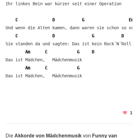
Ihr linkes Bein war kürzer seit einer Operation

C
D
G
Em
Und wenn die Alten kamen, dann waren sie schon so voll
C
D
G
D
Sie standen da und sagten: Das ist kein Rock´N´Roll

Am
C
G
D
Das ist Mädchen,   Mädchenmusik

Am
C
G
Das ist Mädchen,   Mädchenmusik
1
Die
Akkorde von Mädchenmusik
von
Funny van