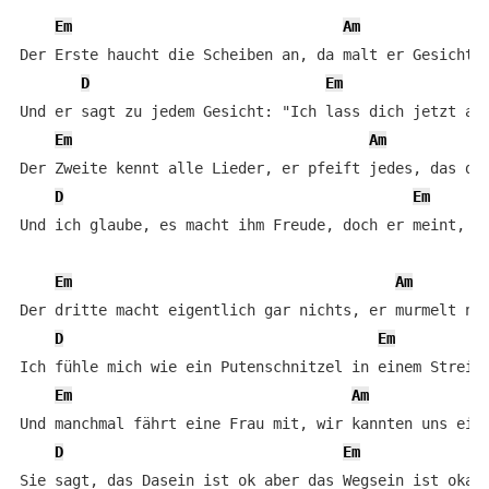
Em
Am
Der Erste haucht die Scheiben an, da malt er Gesichter
D
Em
Und er sagt zu jedem Gesicht: "Ich lass dich jetzt all
Em
Am
Der Zweite kennt alle Lieder, er pfeift jedes, das du 
D
Em
Und ich glaube, es macht ihm Freude, doch er meint, er
Em
Am
Der dritte macht eigentlich gar nichts, er murmelt nur
D
Em
Ich fühle mich wie ein Putenschnitzel in einem Streich
Em
Am
Und manchmal fährt eine Frau mit, wir kannten uns einm
D
Em
Sie sagt, das Dasein ist ok aber das Wegsein ist okaye