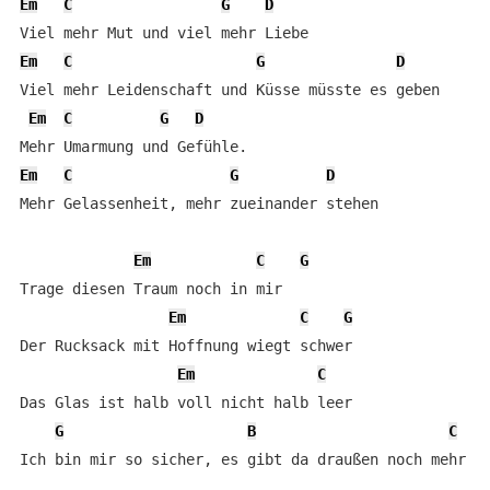
Em
C
G
D
Em
C
G
D
Viel mehr Leidenschaft und Küsse müsste es geben

Em
C
G
D
Em
C
G
D
Mehr Gelassenheit, mehr zueinander stehen

Em
C
G
Trage diesen Traum noch in mir

Em
C
G
Der Rucksack mit Hoffnung wiegt schwer

Em
C
Das Glas ist halb voll nicht halb leer

G
B
C
Ich bin mir so sicher, es gibt da draußen noch mehr
