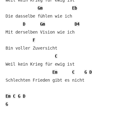
Weil kein Krieg für ewig ist

Gm
Eb
Die dasselbe fühlen wie ich

D
Gm
D4
Mit derselben Vision wie ich

F
Bin voller Zuversicht

C
Weil kein Krieg für ewig ist

Em
C
G
D
Schlechten Frieden gibt es nicht

Em
C
G
D
G