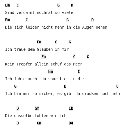
Em
C
G
D
Em
C
G
D
Die sich leider nicht mehr in die Augen sehen

Em
C
G
Ich traue dem Glauben in mir

Em
C
G
Kein Tropfen allein schuf das Meer

Em
C
Ich fühle auch, du spürst es in dir

G
B
C
Ich bin mir so sicher, es gibt da draußen noch mehr

D
Gm
Eb
Die dasselbe fühlen wie ich

D
Gm
D4