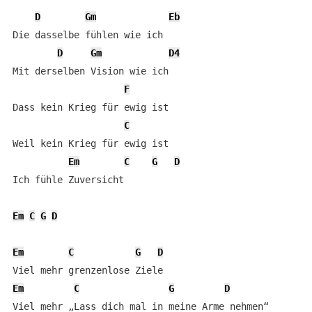
D
Gm
Eb
Die dasselbe fühlen wie ich

D
Gm
D4
Mit derselben Vision wie ich

F
Dass kein Krieg für ewig ist

C
Weil kein Krieg für ewig ist

Em
C
G
D
Ich fühle Zuversicht

Em
C
G
D
Em
C
G
D
Em
C
G
D