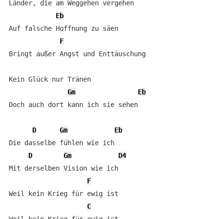
Länder, die am Weggehen vergehen

Eb
Auf falsche Hoffnung zu säen

F
Bringt außer Angst und Enttäuschung

Kein Glück nur Tränen

Gm
Eb
Doch auch dort kann ich sie sehen

D
Gm
Eb
Die dasselbe fühlen wie ich

D
Gm
D4
Mit derselben Vision wie ich

F
Weil kein Krieg für ewig ist

C