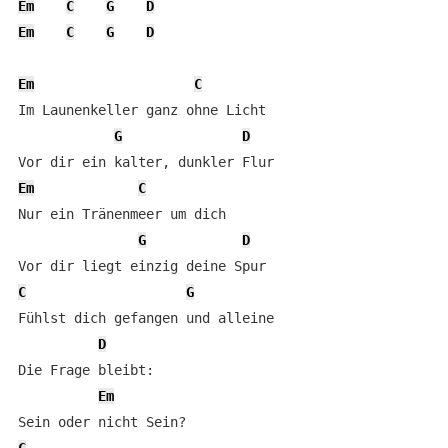
Em
C
G
D
Em
C
G
D
Em
C
Im Launenkeller ganz ohne Licht    

G
D
Em
C
Nur ein Tränenmeer um dich        

G
D
C
G
Fühlst dich gefangen und alleine                    

D
Die Frage bleibt:

Em