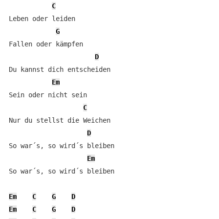
C
Leben oder leiden        

G
Fallen oder kämpfen     

D
Du kannst dich entscheiden

Em
Sein oder nicht sein 

C
Nur du stellst die Weichen 

D
So war´s, so wird´s bleiben 

Em
So war´s, so wird´s bleiben

Em
C
G
D
Em
C
G
D