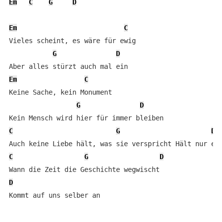
Em
C
G
D
Em
C
Vieles scheint, es wäre für ewig   

G
D
Em
C
Keine Sache, kein Monument            

G
D
C
G
D
C
G
D
D
Kommt auf uns selber an
