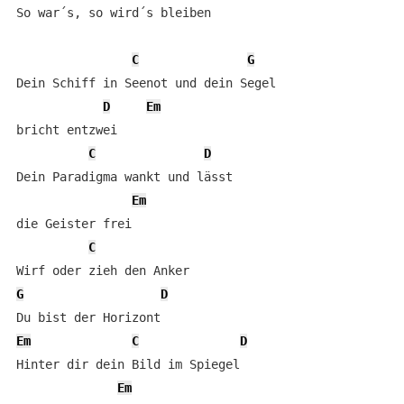
So war´s, so wird´s bleiben

C
G
Dein Schiff in Seenot und dein Segel 

D
Em
bricht entzwei                                        
C
D
Dein Paradigma wankt und lässt  

Em
die Geister frei                                      
C
G
D
Em
C
D
Hinter dir dein Bild im Spiegel 

Em