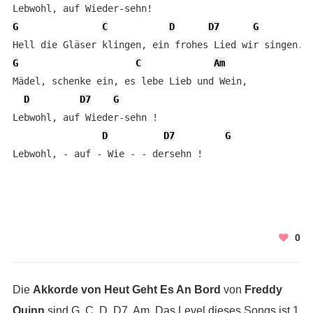
G
C
D
D7
G
G
C
Am
Mädel, schenke ein, es lebe Lieb und Wein,

D
D7
G
Lebwohl, auf Wieder-sehn !

D
D7
G
Lebwohl, - auf - Wie - - dersehn !
0
Die
Akkorde von Heut Geht Es An Bord
von
Freddy
Quinn
sind G, C, D, D7, Am. Das Level dieses Songs ist 1