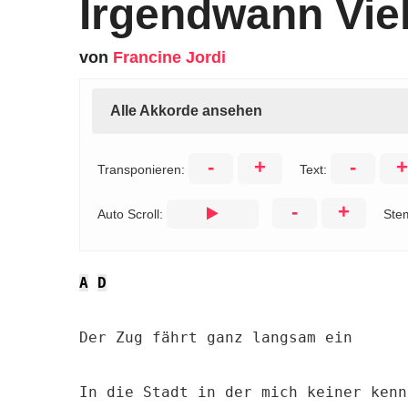
Irgendwann Viel
von
Francine Jordi
Alle Akkorde ansehen
-
+
-
+
Transponieren:
Text:
-
+
Auto Scroll:
Ste
A
D
Der Zug fährt ganz langsam ein

In die Stadt in der mich keiner kennt