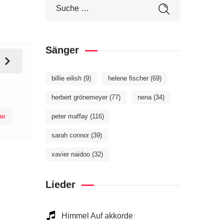
Sänger
billie eilish
(9)
helene fischer
(69)
herbert grönemeyer
(77)
nena
(34)
peter maffay
(116)
no
sarah connor
(39)
xavier naidoo
(32)
Lieder
Himmel Auf akkorde