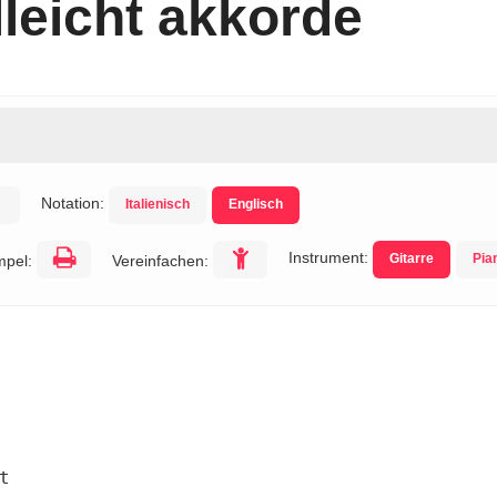
leicht akkorde
Notation:
Italienisch
Englisch
Instrument:
Gitarre
Pia
mpel:
Vereinfachen:

