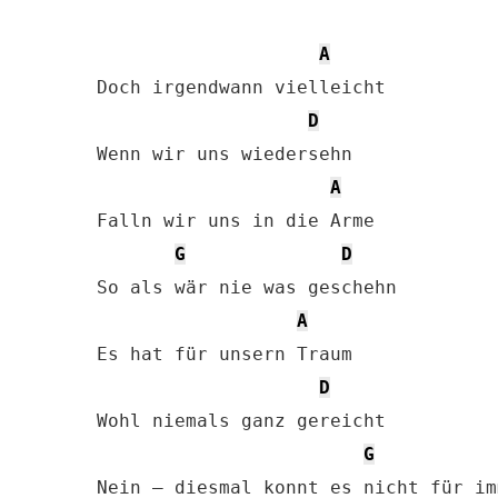
A
Doch irgendwann vielleicht

D
Wenn wir uns wiedersehn

A
Falln wir uns in die Arme

G
D
So als wär nie was geschehn

A
Es hat für unsern Traum

D
Wohl niemals ganz gereicht

G
Nein – diesmal konnt es nicht für im