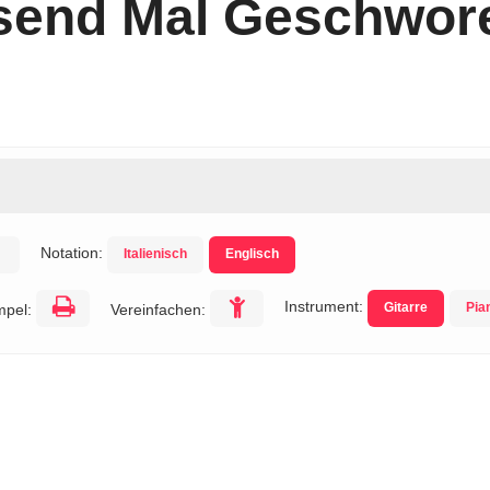
usend Mal Geschwor
Notation:
Italienisch
Englisch
Instrument:
Gitarre
Pia
mpel:
Vereinfachen: