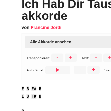
Ich Hab Dir Ta
akkorde
von
Francine Jordi
Alle Akkorde ansehen
-
+
-
+
Transponieren:
Text:
-
+
Auto Scroll:
Ste
E
B
F#
B
E
B
F#
B