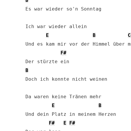
B
Es war wieder so'n Sonntag

Ich war wieder allein

E
B
C
Und es kam mir vor der Himmel über mi
F#
B
Doch ich konnte nicht weinen

Da waren keine Tränen mehr

E
B
Und dein Platz in meinem Herzen

F#
E
F#