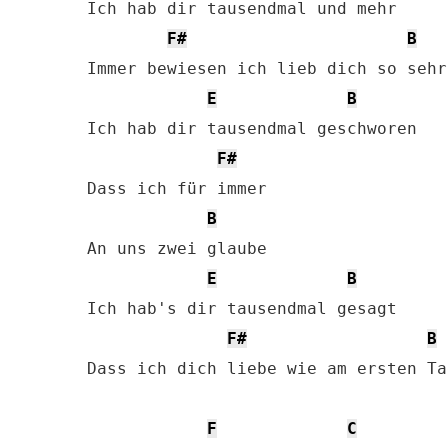
Ich hab dir tausendmal und mehr

F#
B
Immer bewiesen ich lieb dich so sehr

E
B
Ich hab dir tausendmal geschworen

F#
Dass ich für immer

B
An uns zwei glaube

E
B
Ich hab's dir tausendmal gesagt

F#
B
Dass ich dich liebe wie am ersten Tag
F
C