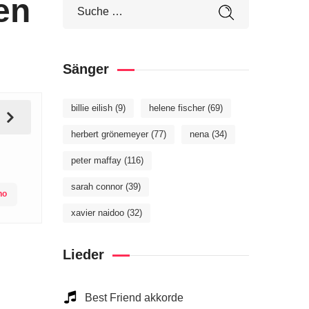
en
Sänger
billie eilish
(9)
helene fischer
(69)
herbert grönemeyer
(77)
nena
(34)
peter maffay
(116)
sarah connor
(39)
no
xavier naidoo
(32)
Lieder
Best Friend akkorde