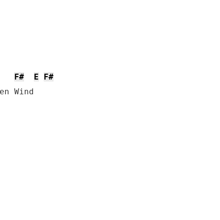
F#
E
F#
en Wind
