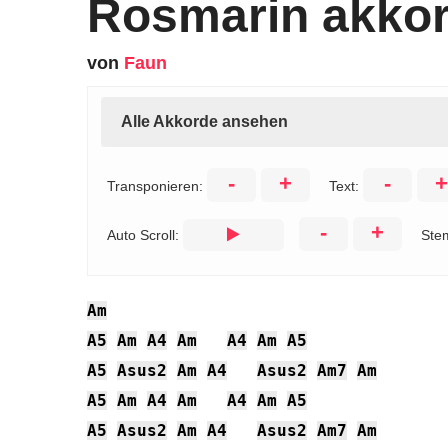
Rosmarin akko
von
Faun
Alle Akkorde ansehen
-
+
-
+
Transponieren:
Text:
-
+
Auto Scroll:
Ste
Am
A5
Am
A4
Am
A4
Am
A5
A5
Asus2
Am
A4
Asus2
Am7
Am
A5
Am
A4
Am
A4
Am
A5
A5
Asus2
Am
A4
Asus2
Am7
Am