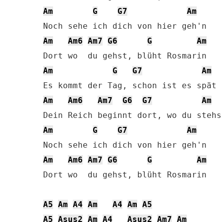
Am
G
G7
Am
Am
Am6
Am7
G6
G
Am
Am
G
G7
Am
Am
Am6
Am7
G6
G7
Am
Am
G
G7
Am
Am
Am6
Am7
G6
G
Am
Dort wo  du gehst, blüht Rosmarin

A5
Am
A4
Am
A4
Am
A5
A5
Asus2
Am
A4
Asus2
Am7
Am