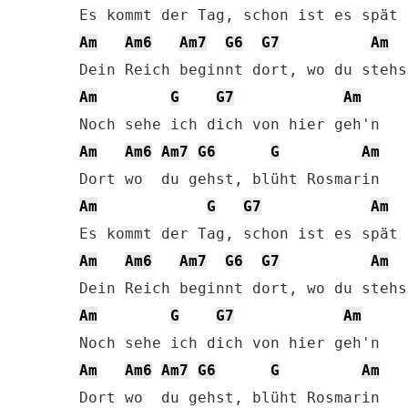
Am
Am6
Am7
G6
G7
Am
Am
G
G7
Am
Am
Am6
Am7
G6
G
Am
Am
G
G7
Am
Am
Am6
Am7
G6
G7
Am
Am
G
G7
Am
Am
Am6
Am7
G6
G
Am
Dort wo  du gehst, blüht Rosmarin
