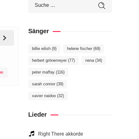
Sänger
billie eilish
(9)
helene fischer
(69)
herbert grönemeyer
(77)
nena
(34)
peter maffay
(116)
no
sarah connor
(39)
xavier naidoo
(32)
Lieder
Right There akkorde