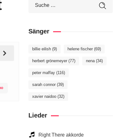
t
Sänger
billie eilish
(9)
helene fischer
(69)
herbert grönemeyer
(77)
nena
(34)
peter maffay
(116)
sarah connor
(39)
no
xavier naidoo
(32)
Lieder
Right There akkorde