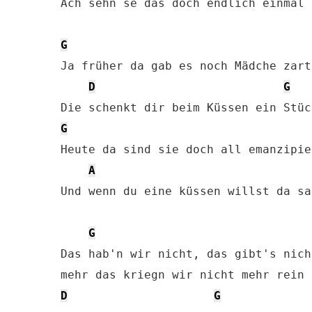
Ach sehn se das doch endlich einmal e
G
Ja früher da gab es noch Mädche zart
D
G
G
Heute da sind sie doch all emanzipier
A
Und wenn du eine küssen willst da sa
G
Das hab'n wir nicht, das gibt's nicht
D
G