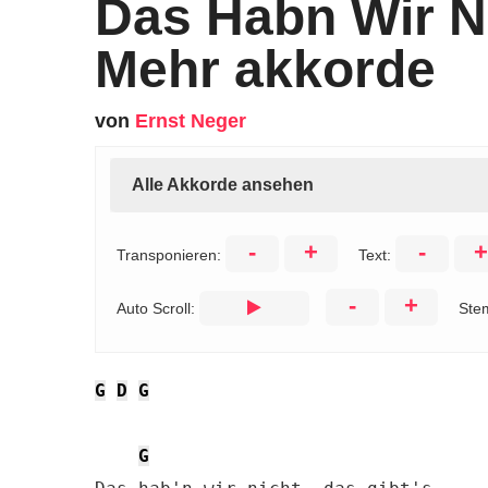
Das Habn Wir Ni
Mehr akkorde
von
Ernst Neger
Alle Akkorde ansehen
-
+
-
+
Transponieren:
Text:
-
+
Auto Scroll:
Ste
G
D
G
G