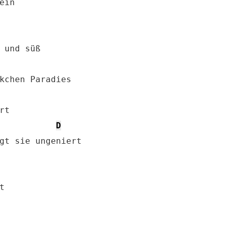
in

 und süß

t

D
gt sie ungeniert

 
