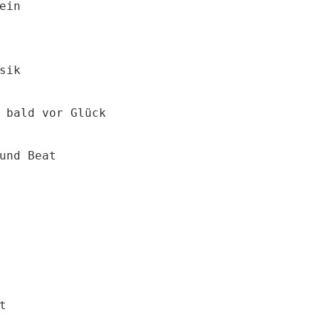
in

ik

und Beat

 
