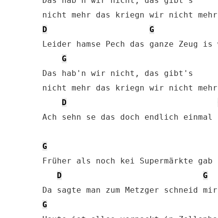
Das hab'n wir nicht, das gibt's 

D
G
Leider hamse Pech das ganze Zeug is w
G
Das hab'n wir nicht, das gibt's 

nicht mehr das kriegn wir nicht mehr
D
Ach sehn se das doch endlich einmal e
G
Früher als noch kei Supermärkte gab

D
G
G