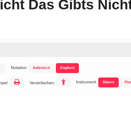
cht Das Gibts Nich
Notation:
Italienisch
Englisch
Instrument:
Gitarre
Pia
mpel:
Vereinfachen: