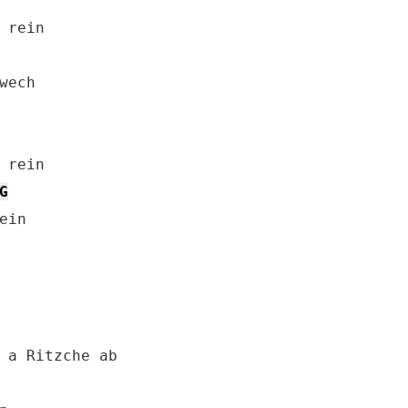
ech

 rein

G
in
