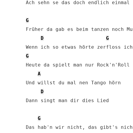
Ach sehn se das doch endlich einmal e
G
Früher da gab es beim tanzen noch Mus
D
G
G
Heute da spielt man nur Rock'n'Roll 
A
Und willst du mal nen Tango hörn

D
Dann singt man dir dies Lied

G
Das hab'n wir nicht, das gibt's nicht