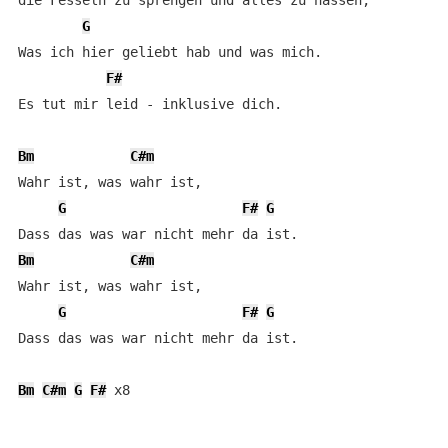
die Fesseln zu sprengen und alles zu hassen,

G
Was ich hier geliebt hab und was mich.

F#
Es tut mir leid - inklusive dich.

Bm
C#m
Wahr ist, was wahr ist,

G
F#
G
Bm
C#m
Wahr ist, was wahr ist,

G
F#
G
Dass das was war nicht mehr da ist.

Bm
C#m
G
F#
 x8