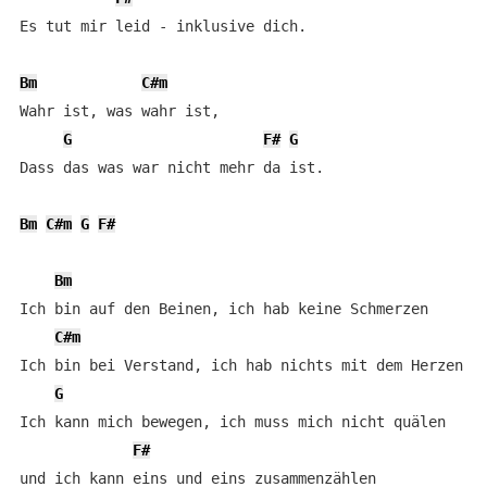
Es tut mir leid - inklusive dich.

Bm
C#m
Wahr ist, was wahr ist,

G
F#
G
Dass das was war nicht mehr da ist.

Bm
C#m
G
F#
Bm
Ich bin auf den Beinen, ich hab keine Schmerzen

C#m
Ich bin bei Verstand, ich hab nichts mit dem Herzen

G
Ich kann mich bewegen, ich muss mich nicht quälen

F#
und ich kann eins und eins zusammenzählen
