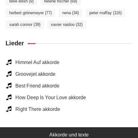
billie eilish
(9)
helene fischer
(69)
herbert grönemeyer
(77)
nena
(34)
peter maffay
(116)
sarah connor
(39)
xavier naidoo
(32)
Lieder
Himmel Auf akkorde
Groovejet akkorde
Best Friend akkorde
How Deep Is Your Love akkorde
Right There akkorde
Akkorde und texte