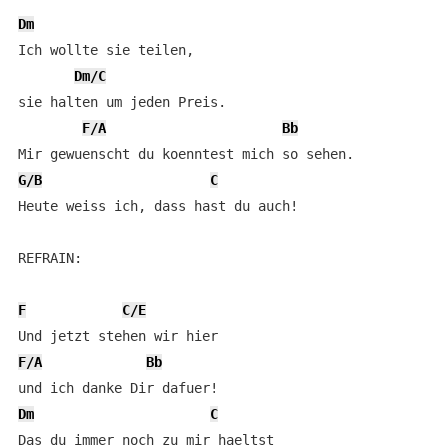
Dm
Ich wollte sie teilen, 

Dm/C
sie halten um jeden Preis. 

F/A
Bb
G/B
C
Heute weiss ich, dass hast du auch! 

REFRAIN:

F
C/E
F/A
Bb
Dm
C
Das du immer noch zu mir haeltst 
