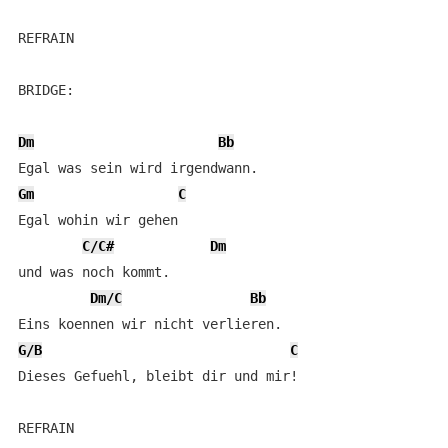
REFRAIN

BRIDGE:

Dm
Bb
Gm
C
Egal wohin wir gehen 

C/C#
Dm
und was noch kommt. 

Dm/C
Bb
G/B
C
Dieses Gefuehl, bleibt dir und mir! 

REFRAIN