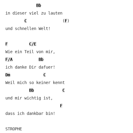
Bb
in dieser viel zu lauten 

C
 		(
F
)

und schnellen Welt! 

F
C/E
F/A
Bb
Dm
C
Weil mich so keiner kennt 

Bb
C
und mir wichtig ist, 

F
dass ich dankbar bin! 

STROPHE
