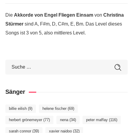
Die
Akkorde von Engel Fliegen Einsam
von
Christina
Stürmer
sind A, F#m, D, C#m, E, Bm. Das Level dieses
Songs ist 3 von 5, also mittleres Level.
Sänger
billie eilish
(9)
helene fischer
(69)
herbert grönemeyer
(77)
nena
(34)
peter maffay
(116)
sarah connor
(39)
xavier naidoo
(32)