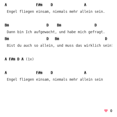
A
F#m
D
A
 Engel fliegen einsam, niemals mehr allein sein.

Bm
D
Bm
D
Bm
D
Bm
D
E
 Bist du auch so allein, und muss das wirklich sein?

A
F#m
D
A
 (1x)

A
F#m
D
A
 Engel fliegen einsam, niemals mehr allein sein
0