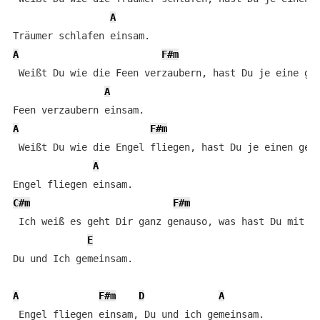
A
A
F#m
 Weißt Du wie die Feen verzaubern, hast Du je eine ges
A
A
F#m
D
 Weißt Du wie die Engel fliegen, hast Du je einen gese
A
C#m
F#m
 Ich weiß es geht Dir ganz genauso, was hast Du mit mi
E
Du und Ich gemeinsam.

A
F#m
D
A