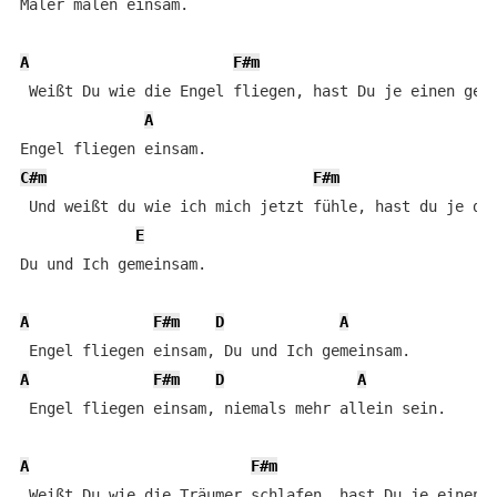
Maler malen einsam.

A
F#m
D
 Weißt Du wie die Engel fliegen, hast Du je einen gese
A
C#m
F#m
 Und weißt du wie ich mich jetzt fühle, hast du je dar
E
Du und Ich gemeinsam.

A
F#m
D
A
A
F#m
D
A
 Engel fliegen einsam, niemals mehr allein sein.

A
F#m
 Weißt Du wie die Träumer schlafen, hast Du je einen g