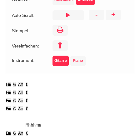
-
+
Auto Scroll:
Stempel:
Vereinfachen:
Instrument:
Gitarre
Piano
Em
G
Am
C
Em
G
Am
C
Em
G
Am
C
Em
G
Am
C
Em
G
Am
C