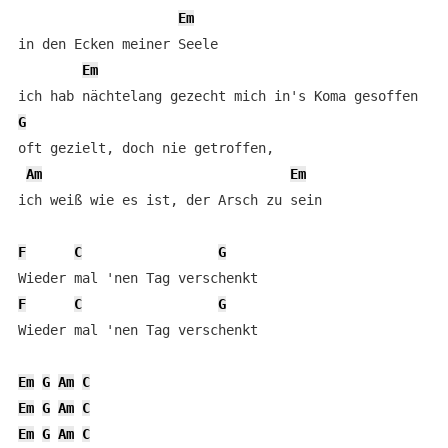
Em
in den Ecken meiner Seele

Em
G
oft gezielt, doch nie getroffen, 

Am
Em
ich weiß wie es ist, der Arsch zu sein

F
C
G
F
C
G
Wieder mal 'nen Tag verschenkt

Em
G
Am
C
Em
G
Am
C
Em
G
Am
C