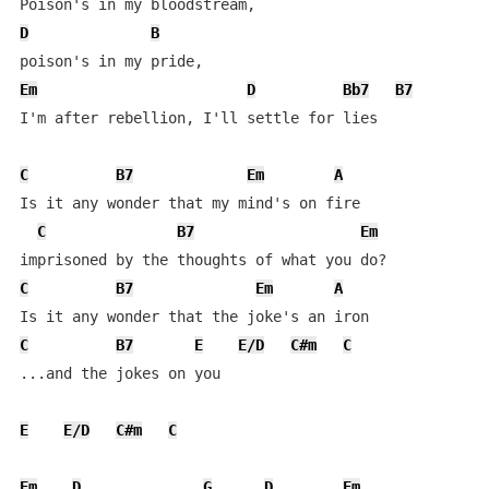
D
B
Em
D
Bb7
B7
I'm after rebellion, I'll settle for lies

C
B7
Em
A
Is it any wonder that my mind's on fire

C
B7
Em
C
B7
Em
A
C
B7
E
E/D
C#m
C
...and the jokes on you

E
E/D
C#m
C
Em
D
G
D
Em