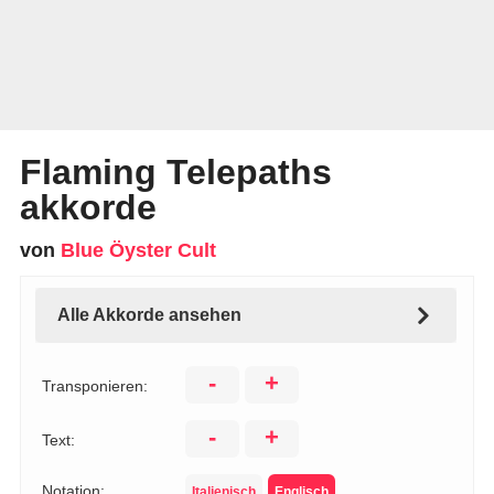
Flaming Telepaths
akkorde
von
Blue Öyster Cult
Alle Akkorde ansehen
-
+
Transponieren:
-
+
Text:
Notation:
Italienisch
Englisch