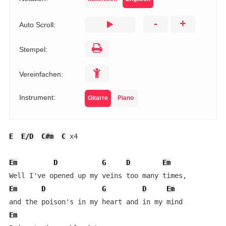
-
+
Auto Scroll:
Stempel:
Vereinfachen:
Instrument:
Gitarre
Piano
E
E/D
C#m
C
 x4

Em
D
G
D
Em
Em
D
G
D
Em
Em