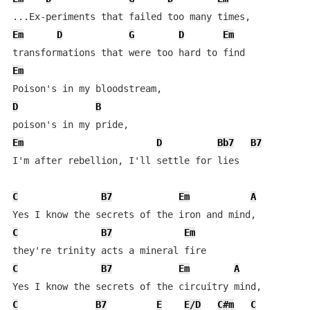
Em
D
G
D
Em
Em
D
B
Em
D
Bb7
B7
I'm after rebellion, I'll settle for lies

C
B7
Em
A
C
B7
Em
C
B7
Em
A
C
B7
E
E/D
C#m
C