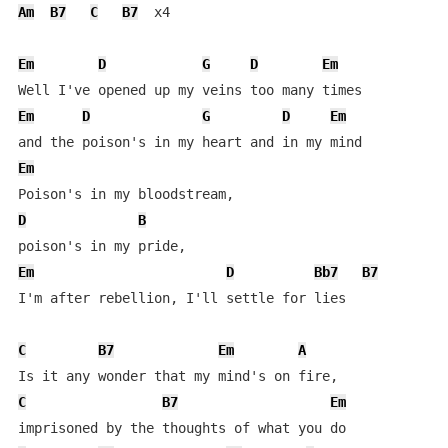
Am
B7
C
B7
  x4

Em
D
G
D
Em
Em
D
G
D
Em
Em
D
B
Em
D
Bb7
B7
I'm after rebellion, I'll settle for lies

C
B7
Em
A
C
B7
Em