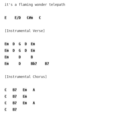
it's a flaming wonder telepath

E
E/D
C#m
C
[Instrumental Verse]

Em
D
G
D
Em
Em
D
G
D
Em
Em
D
B
Em
D
Bb7
B7
[Instrumental Chorus]

C
B7
Em
A
C
B7
Em
C
B7
Em
A
C
B7