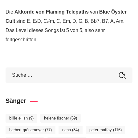
Die
Akkorde von Flaming Telepaths
von
Blue Öyster
Cult
sind E, E/D, C#m, C, Em, D, G, B, Bb7, B7, A, Am.
Das Level dieses Songs ist 5 von 5, also sehr
fortgeschritten.
Sänger
billie eilish
(9)
helene fischer
(69)
herbert grönemeyer
(77)
nena
(34)
peter maffay
(116)