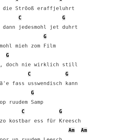
 die Ströoß eraffjeluhrt

C
G
 dann jedesmohl jet duhrt

G
mohl mieh zom Film

G
, doch nie wirklich still

C
G
ä'e fass usswendisch kann

G
op ruudem Samp

C
G
zo kostbar ess für Kreesch

Am
Am
oor un ruudem Leesch
