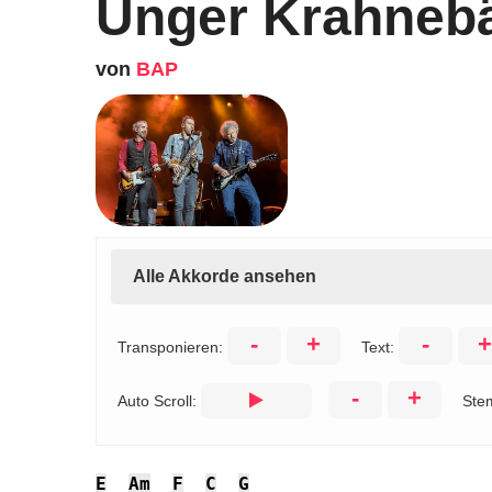
Unger Krahneb
von
BAP
Alle Akkorde ansehen
-
+
-
+
Transponieren:
Text:
-
+
Auto Scroll:
Ste
E
Am
F
C
G