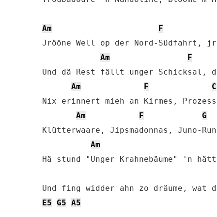
Am
F
Jrööne Well op der Nord-Südfahrt, jr
Am
F
Und dä Rest fällt unger Schicksal, d
Am
F
C
Nix erinnert mieh an Kirmes, Prozess
Am
F
G
Klütterwaare, Jipsmadonnas, Juno-Run
Am
Hä stund "Unger Krahnebäume" 'n hätt
E5
G5
A5