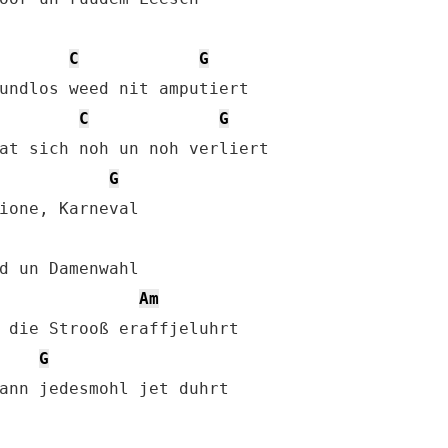
C
G
undlos weed nit amputiert

C
G
at sich noh un noh verliert

G
ione, Karneval

d un Damenwahl

Am
 die Strooß eraffjeluhrt

G