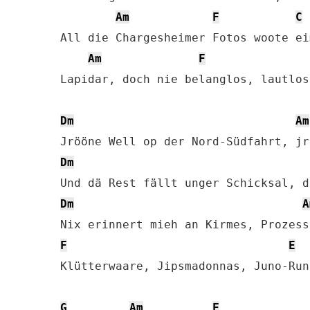
Am
F
C
All die Chargesheimer Fotos woote ei
Am
F
Lapidar, doch nie belanglos, lautlos
Dm
Am
Dm
Dm
A
F
E
Klütterwaare, Jipsmadonnas, Juno-Run
G
Am
F