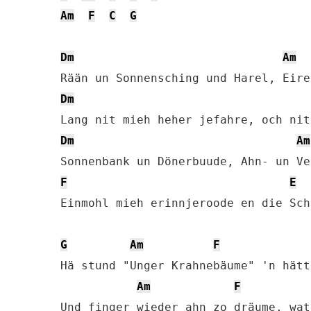
Am
F
C
G
Dm
Am
Dm
Dm
Am
F
E
Einmohl mieh erinnjeroode en die Sch
G
Am
F
Hä stund "Unger Krahnebäume" 'n hätt
Am
F
Und finger wieder ahn zo dräume, wat