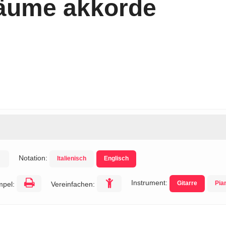
äume akkorde
Notation:
Italienisch
Englisch
Instrument:
Gitarre
Pia
mpel:
Vereinfachen: