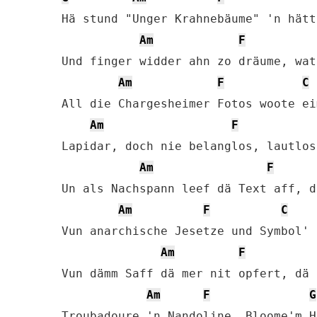
Hä stund "Unger Krahnebäume" 'n hätt
Am
F
Und finger widder ahn zo dräume, wat
Am
F
C
All die Chargesheimer Fotos woote ei
Am
F
Lapidar, doch nie belanglos, lautlos
Am
F
Un als Nachspann leef dä Text aff, d
Am
F
C
Vun anarchische Jesetze und Symbol' 
Am
F
Vun dämm Saff dä mer nit opfert, dä 
Am
F
G
Troubadoure 'n Nandoline, Bloome'm H