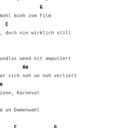
G
mohl mieh zom Film

C
, doch nie wirklich still

Am
m
d un Damenwahl

C
G