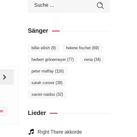
Sänger
billie eilish
(9)
helene fischer
(69)
herbert grönemeyer
(77)
nena
(34)
peter maffay
(116)
sarah connor
(39)
xavier naidoo
(32)
no
Lieder
Right There akkorde