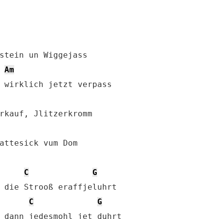
Am
attesick vum Dom

C
G
 die Strooß eraffjeluhrt

C
G
 dann jedesmohl jet duhrt
