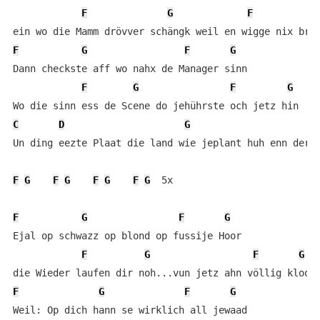
F
G
F
G
F
G
F
G
Dann checkste aff wo nahx de Manager sinn

F
G
F
G
C
D
G
Un ding eezte Plaat die land wie jeplant huh enn der H
F
G
F
G
F
G
F
G
  5x

F
G
F
G
Ejal op schwazz op blond op fussije Hoor

F
G
F
G
F
G
F
G
Weil: Op dich hann se wirklich all jewaad
