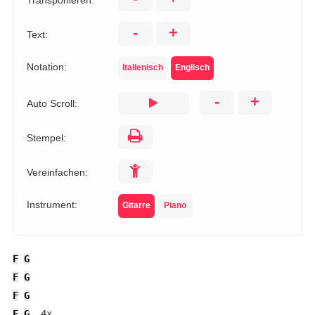
Transponieren:
-
+
Text:
Notation:
Italienisch
Englisch
-
+
Auto Scroll:
Stempel:
Vereinfachen:
Instrument:
Gitarre
Piano
F
G
F
G
F
G
F
G
  4x
