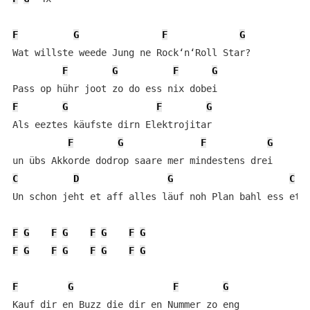
F
G
F
G
Wat willste weede Jung ne Rock‘n‘Roll Star?

F
G
F
G
F
G
F
G
Als eeztes käufste dirn Elektrojitar

F
G
F
G
C
D
G
C
Un schon jeht et aff alles läuf noh Plan bahl ess et j
F
G
F
G
F
G
F
G
F
G
F
G
F
G
F
G
F
G
F
G
Kauf dir en Buzz die dir en Nummer zo eng
