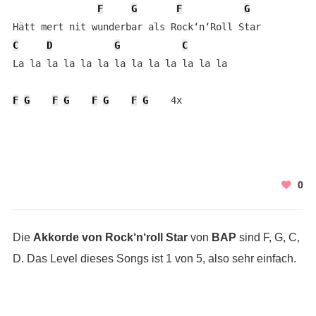
F
G
F
G
C
D
G
C
La la la la la la la la la la la la la

F
G
F
G
F
G
F
G
    4x
0
Die
Akkorde von Rock‘n‘roll Star
von
BAP
sind F, G, C,
D. Das Level dieses Songs ist 1 von 5, also sehr einfach.