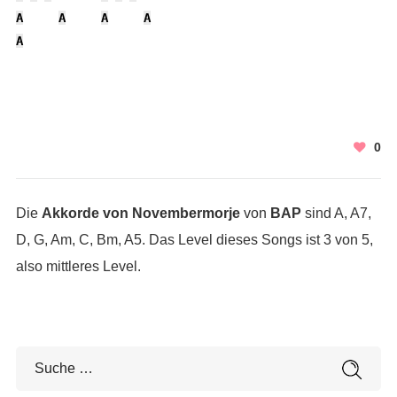
A
A
A
A
A
0
Die
Akkorde von Novembermorje
von
BAP
sind A, A7,
D, G, Am, C, Bm, A5. Das Level dieses Songs ist 3 von 5,
also mittleres Level.