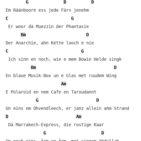
G
D
D
C
G
 Er woor dä Muezzin der Phantasie

Bm
D
C
G
 Ich sinn en noch, wie e mem Bowie Helde singk

Bm
D
En blaue Musik-Box un e Glas met ruudem Wing

Am
E Polaroid en nem Cafe en Taroudannt

G
D
D
Am
 Dä Marrakech-Express, die rostige Kaar

G
D