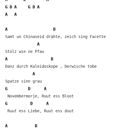
G
D
A
G
D
A
A
A
A
D
Samt un Chinaseid drähte, zeich sing Facette

A
A
D
Danz durch Kaleidoskope , Derwische tobe

A
G
D
A
G
D
A
 Ruut ess Liebe, Ruut ess duut

A
D