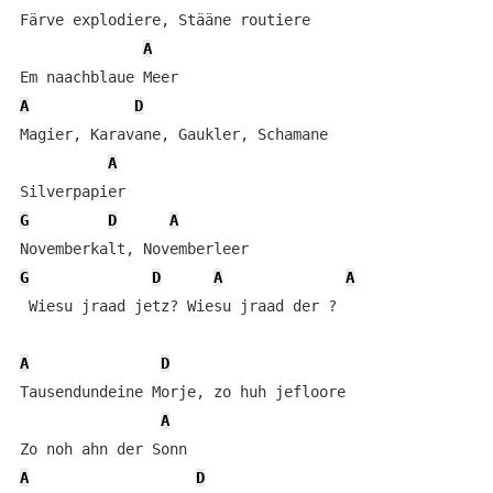
Färve explodiere, Stääne routiere

A
A
D
Magier, Karavane, Gaukler, Schamane

A
G
D
A
G
D
A
A
 Wiesu jraad jetz? Wiesu jraad der ?

A
D
Tausendundeine Morje, zo huh jefloore

A
A
D