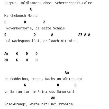
Purpur, Joldlammee-Fahne, Schereschnett-Palme

A
G
D
A
G
D
A
A7
A
A
 Dä Nachspann läuf, er laach nit mieh

Am
G
D
D
Am
G
D
D
Am
En Fedderboa, Henna, Wachs un Wüstensand

G
D
D
Un Safran für ne Prinz uss Samarkant

Am
Rosa-Orange, woröm nit? Kei Problem
