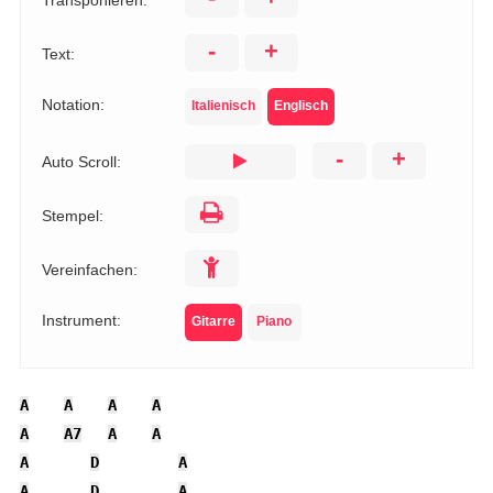
Transponieren:
-
+
Text:
Notation:
Italienisch
Englisch
-
+
Auto Scroll:
Stempel:
Vereinfachen:
Instrument:
Gitarre
Piano
A
A
A
A
A
A7
A
A
A
D
A
A
D
A