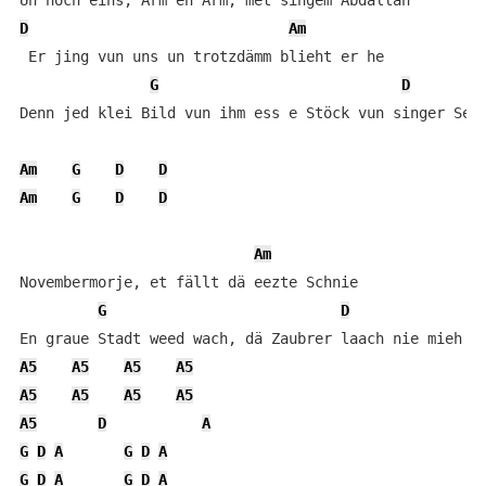
D
Am
 Er jing vun uns un trotzdämm blieht er he

G
D
Denn jed klei Bild vun ihm ess e Stöck vun singer Seel
Am
G
D
D
Am
G
D
D
Am
Novembermorje, et fällt dä eezte Schnie

G
D
A5
A5
A5
A5
A5
A5
A5
A5
A5
D
A
G
D
A
G
D
A
G
D
A
G
D
A