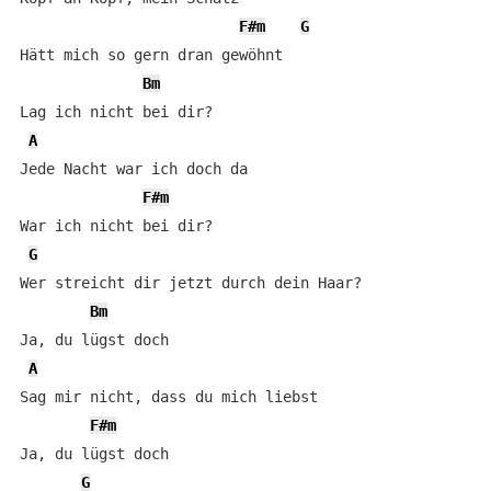
F#m
G
Hätt mich so gern dran gewöhnt

Bm
Lag ich nicht bei dir?

A
Jede Nacht war ich doch da

F#m
War ich nicht bei dir?

G
Wer streicht dir jetzt durch dein Haar?

Bm
Ja, du lügst doch

A
Sag mir nicht, dass du mich liebst

F#m
Ja, du lügst doch

G