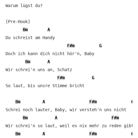
Warum lügst du?

[Pre-Hook]

Bm
A
Du schreist am Handy

F#m
G
Doch ich kann dich nicht hör'n, Baby

Bm
A
Wir schrei'n uns an, Schatz

F#m
G
So laut, bis unsre Stimme bricht

Bm
A
F#m
G
Schrei noch lauter, Baby, wir versteh'n uns nicht

Bm
A
F#m
Wir schrei'n so laut, weil es nix mehr zu reden gibt

Bm
A
F#m
G