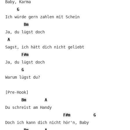
Baby, Karma

G
Ich würde gern zahlen mit Schein

Bm
Ja, du lügst doch

A
Sagst, ich hätt dich nicht geliebt

F#m
Ja, du lügst doch

G
Warum lügst du?

[Pre-Hook]

Bm
A
Du schreist am Handy

F#m
G
Doch ich kann dich nicht hör'n, Baby
