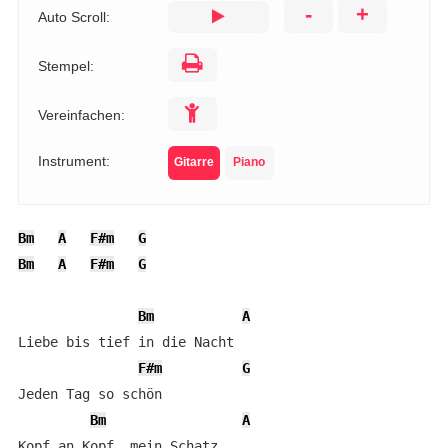
-
+
Auto Scroll:
Stempel:
Vereinfachen:
Instrument:
Gitarre
Piano
Bm
A
F#m
G
Bm
A
F#m
G
Bm
A
Liebe bis tief in die Nacht

F#m
G
Jeden Tag so schön

Bm
A
Kopf an Kopf, mein Schatz
