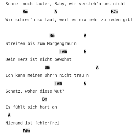
Schrei noch lauter, Baby, wir versteh'n uns nicht

Bm
A
F#m
Wir schrei'n so laut, weil es nix mehr zu reden gibt

Bm
A
Streiten bis zum Morgengrau'n

F#m
G
Dein Herz ist nicht bewohnt

Bm
A
Ich kann meinen Ohr'n nicht trau'n

F#m
G
Schatz, woher diese Wut?

Bm
Es fühlt sich hart an

A
Niemand ist fehlerfrei

F#m