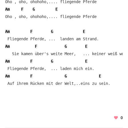
Am
F
G
E
Oho , oho, ohohoho,.... fliegende Pferde

Am
F
G
E
Am
F
G
E
A
Am
F
G
E
Am
F
G
E
 Auf ihrem Rücken mit der Welt,..eins zu sein.
0