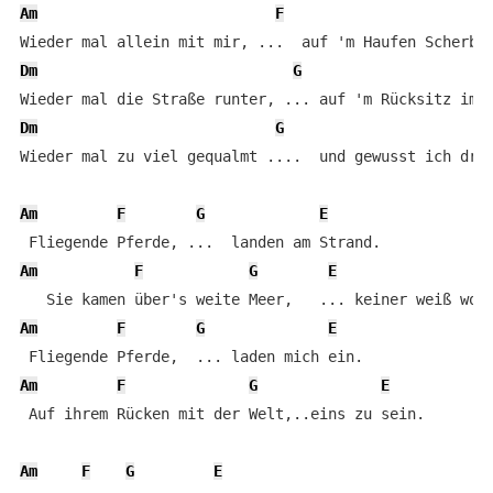
Am
F
Dm
G
Dm
G
Wieder mal zu viel gequalmt ....  und gewusst ich dreh
Am
F
G
E
Am
F
G
E
A
Am
F
G
E
Am
F
G
E
 Auf ihrem Rücken mit der Welt,..eins zu sein. 

Am
F
G
E