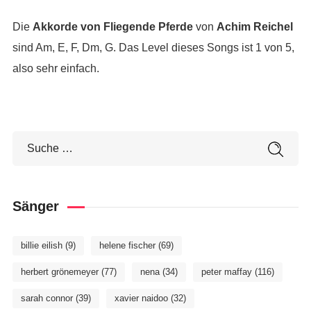
Die
Akkorde von Fliegende Pferde
von
Achim Reichel
sind Am, E, F, Dm, G. Das Level dieses Songs ist 1 von 5,
also sehr einfach.
Sänger
billie eilish
(9)
helene fischer
(69)
herbert grönemeyer
(77)
nena
(34)
peter maffay
(116)
sarah connor
(39)
xavier naidoo
(32)