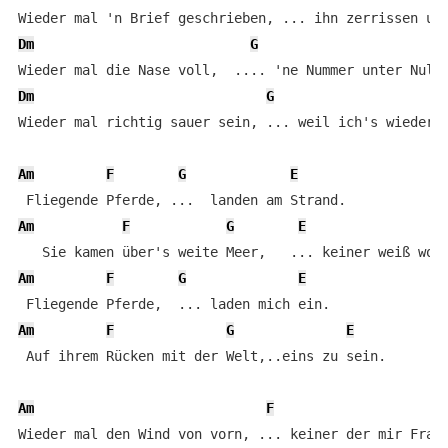
Dm
G
Dm
G
Wieder mal richtig sauer sein, ... weil ich's wieder m
Am
F
G
E
Am
F
G
E
A
Am
F
G
E
Am
F
G
E
 Auf ihrem Rücken mit der Welt,..eins zu sein.

Am
F