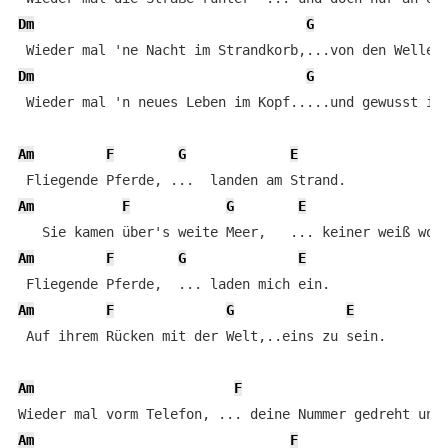
Dm
G
Dm
G
 Wieder mal 'n neues Leben im Kopf.....und gewusst ich
Am
F
G
E
Am
F
G
E
A
Am
F
G
E
Am
F
G
E
 Auf ihrem Rücken mit der Welt,..eins zu sein.

Am
F
Am
F