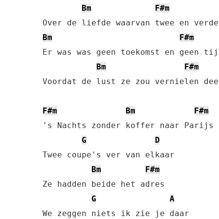
Bm
F#m
Bm
F#m
Er was was geen toekomst en geen tij
Bm
F#m
Voordat de lust ze zou vernielen dee
F#m
Bm
F#m
's Nachts zonder koffer naar Parijs

G
D
Twee coupe's ver van elkaar

Bm
F#m
Ze hadden beide het adres

G
A
We zeggen niets ik zie je daar
