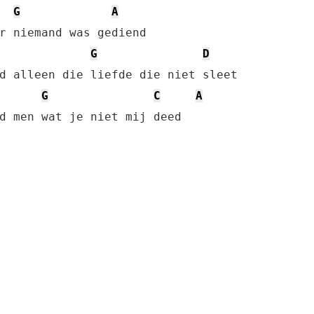
G
A
G
D
d alleen die liefde die niet sleet

G
C
A
d men wat je niet mij deed
