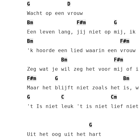
G
D
Bm
F#m
G
Bm
F#m
'k hoorde een lied waarin een vrouw 
Bm
F#m
F#m
G
Bm
G
C
Cm
't Is niet leuk 't is niet lief niet
G