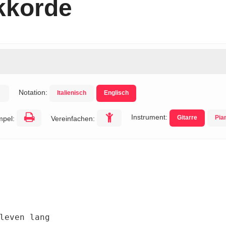
kkorde
Notation:
Italienisch
Englisch
Instrument:
Gitarre
Pia
mpel:
Vereinfachen: