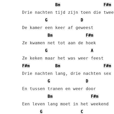
Bm
F#m
Drie nachten tijd zijn toen die twee

G
D
De kamer een keer af geweest

Bm
F#m
Ze kwamen net tot aan de hoek

G
A
F#m
Bm
F#m
Drie nachten lang, drie nachten sex

G
D
En tussen tranen en weer door

Bm
F#m
Een leven lang moet in het weekend

G
C