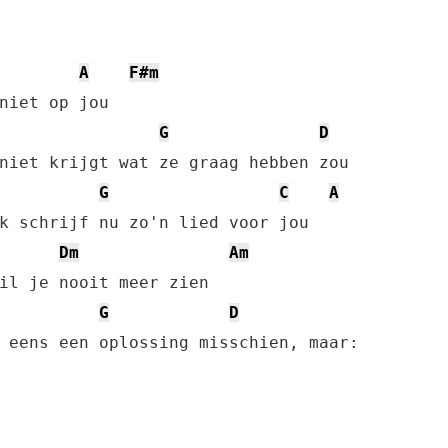
A
F#m
G
D
niet krijgt wat ze graag hebben zou

G
C
A
Dm
Am
G
D
 eens een oplossing misschien, maar:
