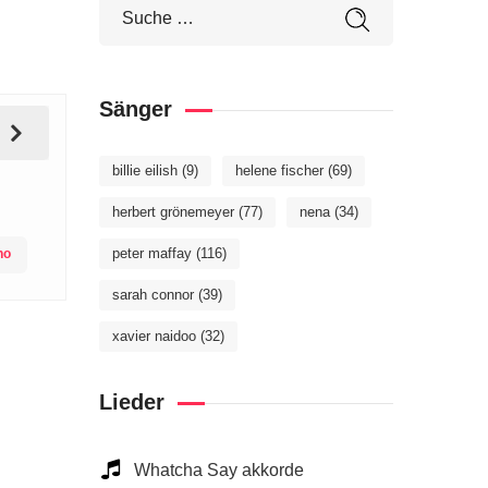
Sänger
billie eilish
(9)
helene fischer
(69)
herbert grönemeyer
(77)
nena
(34)
peter maffay
(116)
no
sarah connor
(39)
xavier naidoo
(32)
Lieder
Whatcha Say akkorde