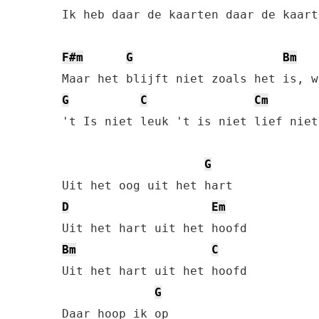
Ik heb daar de kaarten daar de kaart
F#m
G
Bm
G
C
Cm
't Is niet leuk 't is niet lief niet
G
D
Em
Bm
C
Uit het hart uit het hoofd

G
Daar hoop ik op
