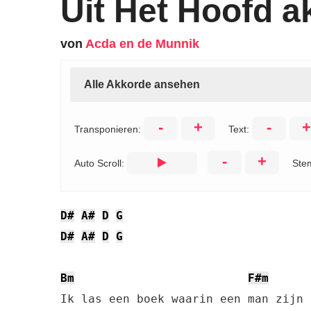
Uit Het Hoofd a
von
Acda en de Munnik
Alle Akkorde ansehen
-
+
-
+
Transponieren:
Text:
-
+
Auto Scroll:
Ste
D#
A#
D
G
D#
A#
D
G
Bm
F#m