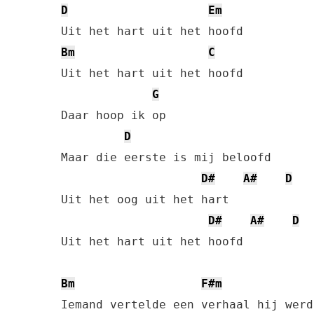
D
Em
Bm
C
Uit het hart uit het hoofd

G
Daar hoop ik op

D
Maar die eerste is mij beloofd

D#
A#
D
Uit het oog uit het hart

D#
A#
D
Uit het hart uit het hoofd

Bm
F#m
Iemand vertelde een verhaal hij werd