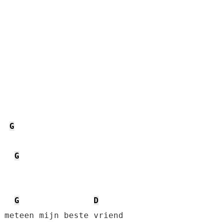
G
G
G
D
 meteen mijn beste vriend
