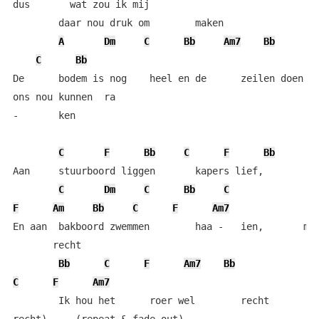
dus       wat zou ik mij

        daar nou druk om        maken

A
Dm
C
Bb
Am7
Bb
C
Bb
De      bodem is nog    heel en de      zeilen doen he
ons nou kunnen  ra

-       ken

C
F
Bb
C
F
Bb
Aan     stuurboord liggen       kapers lief,          
C
Dm
C
Bb
C
F
Am
Bb
C
F
Am7
En aan  bakboord zwemmen        haa -   ien,       maa
       recht

Bb
C
F
Am7
Bb
C
F
Am7
        Ik hou het      roer wel        recht         