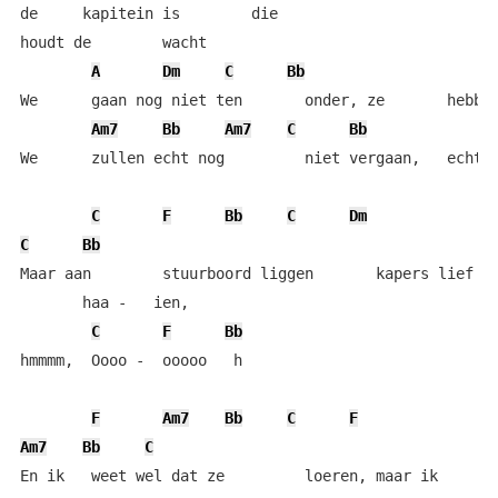
de     kapitein is        die

houdt de        wacht

A
Dm
C
Bb
We      gaan nog niet ten       onder, ze       hebben
Am7
Bb
Am7
C
Bb
We      zullen echt nog         niet vergaan,   echt n
C
F
Bb
C
Dm
C
Bb
Maar aan        stuurboord liggen       kapers lief   
       haa -   ien,

C
F
Bb
hmmmm,  Oooo -  ooooo   h

F
Am7
Bb
C
F
Am7
Bb
C
En ik   weet wel dat ze         loeren, maar ik       