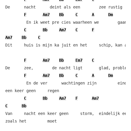
De      nacht      deint als een        zee rustig    
F
Am7
Bb
C
A
Dm
         En ik weet pre cies waarheen we        gaan  
C
Bb
Am7
C
F
Am7
Bb
C
Dit     huis is mijn ka juit en het     schip, kan al 
F
Am7
Bb
Em7
C
De      zee,        de nacht ligt       glad, probleem
F
Am7
Bb
C
A
Dm
         En de ver      wachtingen zijn         eindel
een keer geen     regen

C
Bb
Am7
F
Am7
C
Bb
Van     nacht een keer geen     storm,  eindelijk een 
zoals het         moet
