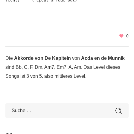
recht)     (repeat & fade out)
0
Die
Akkorde von De Kapitein
von
Acda en de Munnik
sind Bb, C, F, Dm, Am7, Em7, A, Am. Das Level dieses
Songs ist 3 von 5, also mittleres Level.