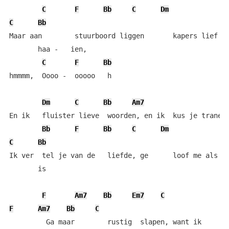
C
F
Bb
C
Dm
C
Bb
Maar aan        stuurboord liggen       kapers lief   
       haa -   ien,

C
F
Bb
hmmmm,  Oooo -  ooooo   h

Dm
C
Bb
Am7
En ik   fluister lieve  woorden, en ik  kus je tranen 
Bb
F
Bb
C
Dm
C
Bb
Ik ver  tel je van de   liefde, ge      loof me als ik
       is

F
Am7
Bb
Em7
C
F
Am7
Bb
C
         Ga maar        rustig  slapen, want ik       