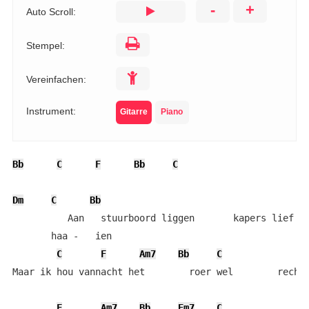
-
+
Auto Scroll:
Stempel:
Vereinfachen:
Instrument:
Gitarre
Piano
Bb
C
F
Bb
C
Dm
C
Bb
          Aan   stuurboord liggen       kapers lief   
       haa -   ien

C
F
Am7
Bb
C
Maar ik hou vannacht het        roer wel        recht

F
Am7
Bb
Em7
C