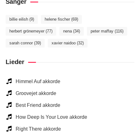
Sänger
billie eilish
(9)
helene fischer
(69)
herbert grönemeyer
(77)
nena
(34)
peter maffay
(116)
sarah connor
(39)
xavier naidoo
(32)
Lieder
Himmel Auf akkorde
Groovejet akkorde
Best Friend akkorde
How Deep Is Your Love akkorde
Right There akkorde